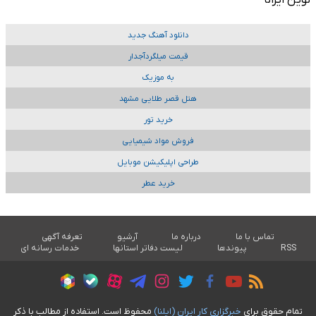
نوین ایرانا
دانلود آهنگ جدید
قیمت میلگردآجدار
به موزیک
هتل قصر طلایی مشهد
خرید تور
فروش مواد شیمیایی
طراحی اپلیکیشن موبایل
خرید عطر
تماس با ما
درباره ما
آرشیو
تعرفه آگهی
RSS
پیوندها
لیست دفاتر استانها
خدمات رسانه ای
تمام حقوق برای
خبرگزاری کار ايران (ايلنا)
محفوظ است. استفاده از مطالب با ذکر