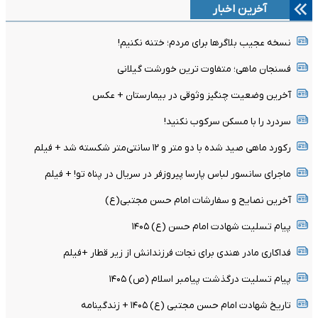
آخرین اخبار
نسخه عجیب بلاگرها برای مردم؛ ختنه نکنیم!
فسنجان ماهی؛ متفاوت ترین خورشت گیلانی
آخرین وضعیت چنگیز وثوقی در بیمارستان + عکس
سردرد را با مسکن سرکوب نکنید!
رکورد ماهی صید شده با دو متر و ۱۲ سانتی‌متر شکسته شد + فیلم
ماجرای سانسور لباس پارسا پیروزفر در سریال در پناه تو! + فیلم
آخرین نصایح و سفارشات امام حسن مجتبی(ع)
پیام تسلیت شهادت امام حسن (ع) ۱۴۰۵
فداکاری مادر هندی برای نجات فرزندانش از زیر قطار +فیلم
پیام تسلیت درگذشت پیامبر اسلام (ص) ۱۴۰۵
تاریخ شهادت امام حسن مجتبی (ع) ۱۴۰۵ + زندگینامه