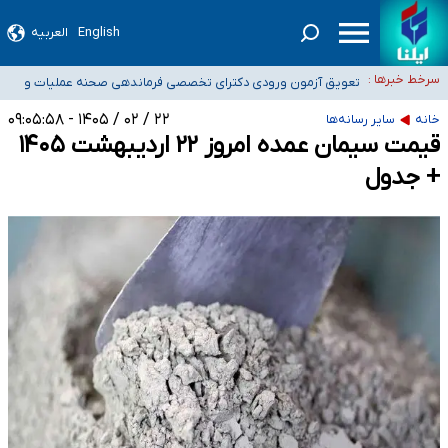
۴۰ تا ۵۰ روز گرمای نسبی در پیش داریم/ دمای تهران به ۳۸ درجه می‌رسد
English
العربیه
موضع وزارت بهداشت درباره ظرفیت پزشکی کنکور ۱۴۰۵: خواستار اصلاح ظرفیت‌ها
سرخط خبرها :
هستیم، اما هنوز پاسخ مشخصی نگرفته‌ایم
تعویق آزمون ورودی دکترای تخصصی فرماندهی صحنه عملیات و
خبرنگاران راویان حقیقت با دغدغه نان، مسکن و بیمه
دکترای تخصصی جغرافیای نظامی دافوس آجا
۲۲ / ۰۲ / ۱۴۰۵ - ۰۹:۰۵:۵۸
خانه
سایر رسانه‌ها
آخرین وضعیت شیوع عفونت‌های تنفسی در کشور/ خوزستان و کرمان بالاتر از
قیمت سیمان عمده امروز ۲۲ اردیبهشت ۱۴۰۵
آستانه هشدار
+ جدول