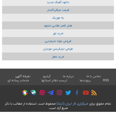
دانلود آهنگ جدید
قیمت میلگردآجدار
به موزیک
هتل قصر طلایی مشهد
خرید تور
فروش مواد شیمیایی
طراحی اپلیکیشن موبایل
خرید عطر
تماس با ما
درباره ما
آرشیو
تعرفه آگهی
RSS
پیوندها
لیست دفاتر استانها
خدمات رسانه ای
تمام حقوق برای
خبرگزاری کار ايران (ايلنا)
محفوظ است. استفاده از مطالب با ذکر
منبع آزاد است.