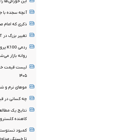
این خوراکی‌ها را 
آنچه سجده با ج
ذکری که امام صا
تغییر بزرگ در ChatGPT / چت متنی نامحدود و رایگان
ردمی 
روانه بازار می‌ش
لیست قیمت خرید
۱۴۰۵
موهای نرم و شف
چه کسانی در قیا
نتایج یک مطالع
کاهنده کلسترو
کمبود تستوسترو
تا خستگی مداوم