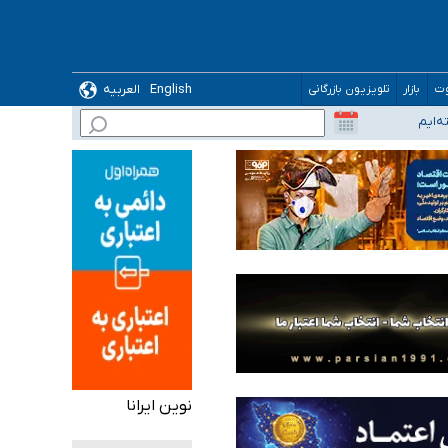
English
العربیه
وت
بازار
تلویزیون بازرگانی
نوین ایرانا