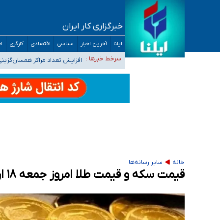
خبرگزاری کار ایران
ایلنا
آخرین اخبار
سیاسی
اقتصادی
کارگری
اج
ضرورت آموزش حریم خصوصی در فضای آنلاین در 
مجرمان از ترس رسوایی
افزایش تعداد مراکز همسان‌گزینی به ۲۳۰ مرکز/ بررسی صلاحیت و نظارت‌ها به سازمان تبلیغات و
سرخط خبرها :
۴۰ تا ۵۰ روز گرمای نسبی در پیش داریم/ دمای تهران به ۳۸ درجه می‌رسد
موضع وزارت بهداشت درباره ظرفیت پزشکی کنکور ۱۴۰۵: خواستار اصلاح ظرفیت‌ها هستیم، اما هنوز پاسخ مشخصی نگرفت
تعویق آزمون ورودی دکترای تخصصی فرماندهی 
خانه
سایر رسانه‌ها
قیمت سکه و قیمت طلا امروز جمعه ۱۸ اردیبهشت ۱۴۰۵ + جدول