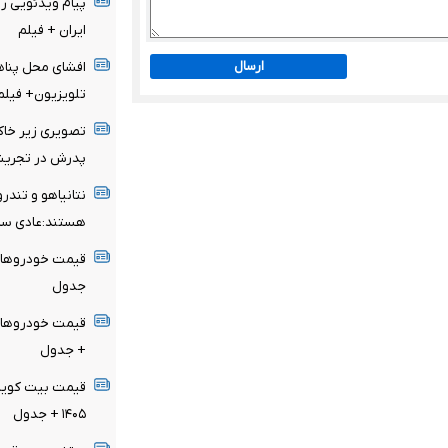
پیام ویدئویی رز
ایران + فیلم
ارسال
افشای محل پناهگ
تلویزیون+ فیلم
تصویری زیر خاکی 
پدرش در تجر
نتانیاهو و تند
هستند:عادی سا
جدول
+ جدول
۱۴۰۵ + جدول