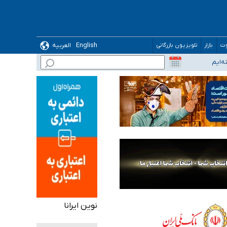
English
العربیه
وت
بازار
تلویزیون بازرگانی
نوین ایرانا