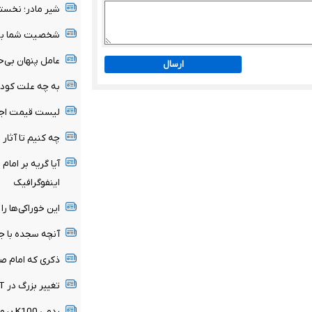
شیر مادر؛ نخست
شخصیت شما بیش 
عامل پنهان بی‌ح
ارسال
به چه علت کودک
لیست قیمت اجا
چه کنیم تا آثار 
آیا گریه بر امام
اینفوگرافیک
این خوراکی‌ها را 
آنچه سجده با ج
ذکری که امام صا
تغییر بزرگ در ChatGPT / چت متنی نامحدود و رایگان
ردمی 