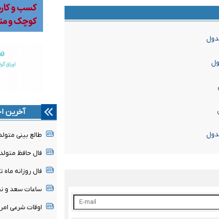
آخرین اخ
طالع بینی متولدین ۱۷ 
فال حافظ متولدین هر م
فال روزانه ماه تولد - شن
ساعات سعد و نحس امروز
اوقات شرعی امروز شنبه ۷