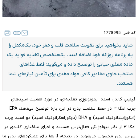
کد خبر :
1778995
شاید بخواهید برای تقویت سلامت قلب و مغز خود، یک‌مکمل را
به برنامه روزانه خود اضافه کنید. یک‌متخصص تغذیه فواید یک
ماده مغذی حیاتی را توضیح داده و می‌گوید: فقط غذاهای
منتخب حاوی مقادیر کافی مواد مغذی برای تأمین نیازهای شما
هستند.
فیلیپ کالدر، استاد ایمونولوژی تغذیه‌ای، در مورد اهمیت اسیدهای
چرب امگا ۳ در حفظ سلامت بدن در این باره توضیح می‌دهد: EPA
(ایکوزاپنتانوئیک اسید) و DHA (دوکوزاهگزانوئیک اسید) دو اسید چرب
امگا ۳ از نظر بیولوژیکی فعال‌ترین هستند و اجزای ساختاری کلیدی در
سراسر بدن محسوب می‌شوند. در نتیجه، آن‌ها برای عملکردهای بدن ما