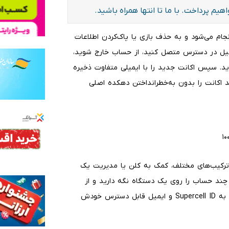
م پرداخت. با ما تا انتها همراه باشید.
 اکانت جدید در کلش آف کلنز از طریق Supercell ID انجام می‌شود و به حذف بازی یا پاک‌کردن اطلاعات
یمیل در دسترس متصل کنید، از حساب خارج شوید،
 دهکده تازه‌ای بسازید. سپس اکانت جدید را با ایمیلی متفاوت ذخیره
ند اکانت را بدون به‌خطرانداختن دهکده اصلی
 ترکیب‌های مختلف، کمک به کلن یا مدیریت یک
چند حساب را روی یک دستگاه نگه دارید و از
داخل بازی میان آن‌ها جابه‌جا شوید؛ اما بهتر است هر دهکده به Supercell ID و ایمیل قابل دسترس خودش