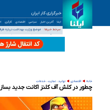
خبرگزاری کار ایران
۴۰ تا ۵۰ روز گرمای نسبی در پیش داریم/ دمای تهران به ۳۸ درجه می‌رسد
ایلنا
آخرین اخبار
سیاسی
اقتصادی
کارگری
اج
موضع وزارت بهداشت درباره ظرفیت پزشکی کنکور ۱۴۰۵: خواستار اصلاح ظرفیت‌ها
سرخط خبرها :
تعویق آزمون ورودی دکترای تخ
خبرنگاران راویان حقیقت با دغدغه نان، مسکن و
آخرین وضعیت شیوع عفونت‌های تنفسی در کشور/ 
خانه
اقتصادی
تولید ، تجارت ، خدمات
چطور در کلش آف کلنز اکانت جدید بسازیم؟ آم