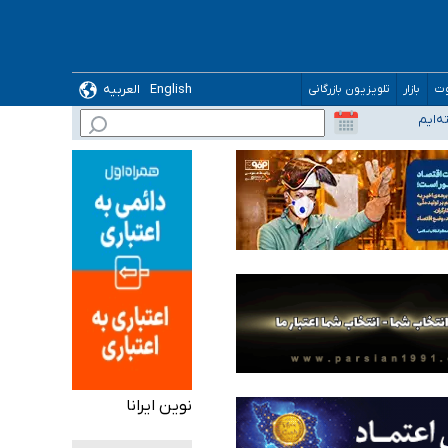
English
العربیه
وت
بازار
تلویزیون بازرگانی
نوین ایرانا