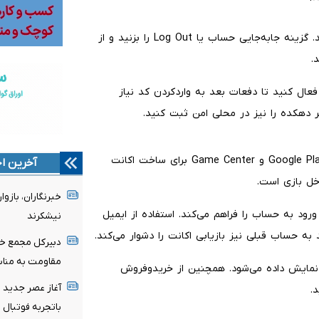
برای تغییر حساب، وارد Settings و سپس Supercell ID شوید. گزینه جابه‌جایی حساب یا Log Out را بزنید و از
.
اولین ورود، گزینه Remember me on this device را فعال کنید تا دفعات بعد به واردکردن کد نیاز
ر دهکده را نیز در محلی امن ثبت کنید.
پاک‌کردن اطلاعات بازی، حذف برنامه یا تغییر مداوم حساب Google Play و Game Center برای ساخت اکانت
آخرین اخ
خبرنگاران، باز
 ورود به حساب را فراهم می‌کند. استفاده از ایمیل
نیشکرند
ه حساب قبلی نیز بازیابی اکانت را دشوار می‌کند.
دبیرکل مجمع خب
مقاومت به مناسب
ل از خروج از هر دهکده، مطمئن شوید عبارت Connected نمایش داده می‌شود. همچنین از خریدوفروش
آغاز عصر جدید 
.
باتجربه فوتبال 