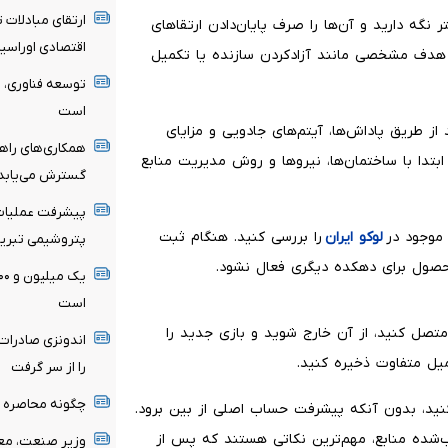
ارتقای مبادلات 
ر نگه دارید و آن‌ها را صرف پایان‌دادن ارتقاهای
اقتصادی اوراسیا
هدف مشخصی مانند آزادکردن سازنده یا تکمیل
توسعه فناوری، 
است
 از طریق پاداش‌ها، آیتم‌های جادویی و مزایای
همکاری‌های راهب
تدا با ساختمان‌ها، نیروها و روش مدیریت منابع
گسترش می‌یابد
پیشرفت عملیات 
 موجود در
لوکو ایران
را بررسی کنید. هنگام ثبت
پتروشیمی تبریز
حصول برای دهکده دیگری فعال نشود.
است
ی ایجاد حساب دوم، ابتدا دهکده فعلی را به Supercell ID متصل کنید، از آن خارج شوید و بازی جدید را
اندونزی صادرات
را از سر گرفت
چگونه محاصره در
نید، بدون آنکه پیشرفت حساب اصلی از بین برود.
شده منابع، مهم‌ترین نکاتی هستند که پس از
وزیر صنعت، معد