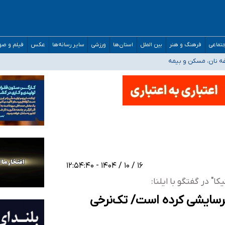
صحنه عملیات و دکترای تخصصی جغرافیای نظامی دافوس آجا
تماعی
فرهنگ و هنر
بین الملل
استان‌ها
ورزشی
سایر رسانه‌ها
عکس
فیلم و ص
غه نان، مسکن و بیمه
فسی در کشور/ خوزستان و کرمان بالاتر از آستانه هشدار
رئیس جمهور خواستیم ورود کند
مارات در کشور/ درباره محصلان باقی‌مانده در دبی متناسب با شرایط جدید تصمیم‌گیری
۱۶ / ۱۰ / ۱۴۰۴ - ۱۲:۵۴:۴۰
 فرسایشی کرده است/ تک‌نرخی