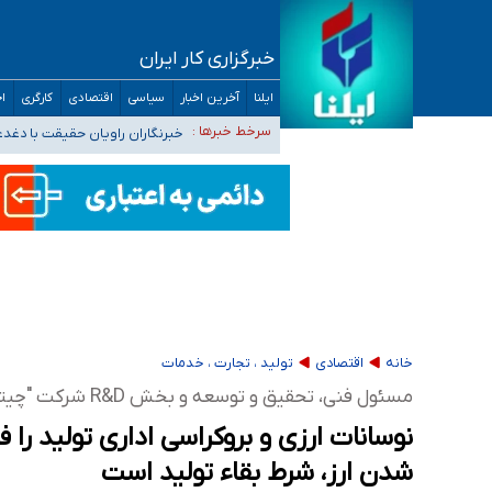
خبرگزاری کار ایران
تعویق آزمون ورودی دکترای تخصصی فرماندهی 
ایلنا
آخرین اخبار
سیاسی
اقتصادی
کارگری
اج
خبرنگاران راویان حقیقت با دغد
سرخط خبرها :
آخرین وضعیت شیوع عفونت‌های تن
هیچ پرستاری بازداشت یا اخراج نشده است/ از 
ثبت‌نام بخش عمده دانش‌آموزان مدارس ایرانی ا
خانه
اقتصادی
تولید ، تجارت ، خدمات
مسئول فنی، تحقیق و توسعه و بخش R&D شرکت "چیتیکا" در گفتگو با ایلنا:
نوسانات ارزی و بروکراسی اداری تولید را
شدن ارز، شرط بقاء تولید است