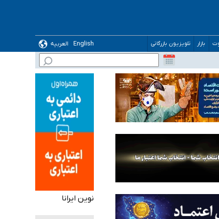
English
العربیه
وت
بازار
تلویزیون بازرگانی
 می‌شود
نوین ایرانا