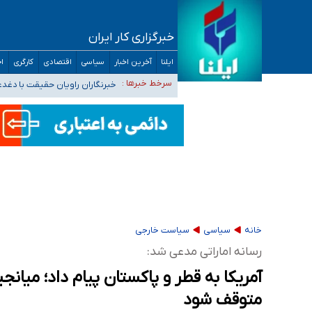
خبرگزاری کار ایران
تعویق آزمون ورودی دکترای تخصصی فرماندهی 
ایلنا
آخرین اخبار
سیاسی
اقتصادی
کارگری
اج
خبرنگاران راویان حقیقت با دغد
سرخط خبرها :
آخرین وضعیت شیوع عفونت‌های تن
هیچ پرستاری بازداشت یا اخراج نشده است/ از 
ثبت‌نام بخش عمده دانش‌آموزان مدارس ایرانی ا
خانه
سیاسی
سیاست خارجی
رسانه اماراتی مدعی شد:
آمریکا به قطر و پاکستان پیام داد؛ میانجیگ
متوقف شود