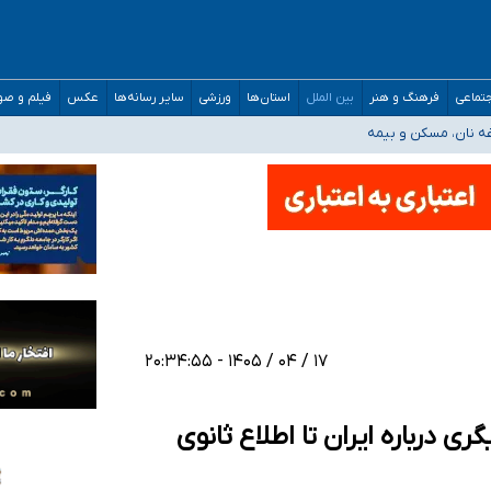
صحنه عملیات و دکترای تخصصی جغرافیای نظامی دافوس آجا
تماعی
فرهنگ و هنر
بین الملل
استان‌ها
ورزشی
سایر رسانه‌ها
عکس
فیلم و ص
غه نان، مسکن و بیمه
فسی در کشور/ خوزستان و کرمان بالاتر از آستانه هشدار
رئیس جمهور خواستیم ورود کند
مارات در کشور/ درباره محصلان باقی‌مانده در دبی متناسب با شرایط جدید تصمیم‌گیری
۱۷ / ۰۴ / ۱۴۰۵ - ۲۰:۳۴:۵۵
ری درباره ایران تا اطلاع ثانوی