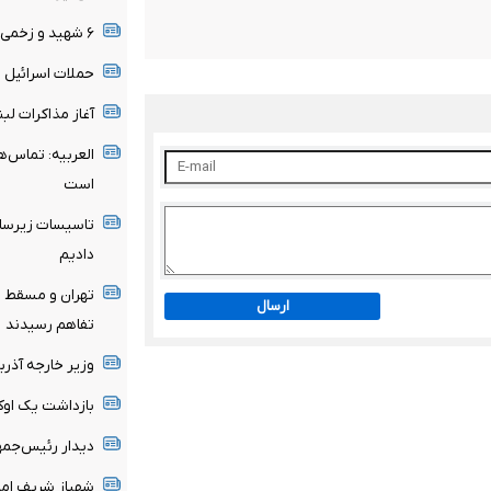
۶ شهید و زخمی در شبانه روز گذشته در غزه
حملات اسرائیل ث
آغاز مذاکرات لب
العربیه: تماس‌ه
است
تاسیسات زیرساخ
دادیم
تهران و مسقط ب
ارسال
تفاهم رسیدند
وزیر خارجه آذرب
بازداشت یک اوک
دیدار رئیس‌جمه
شهباز شریف امر