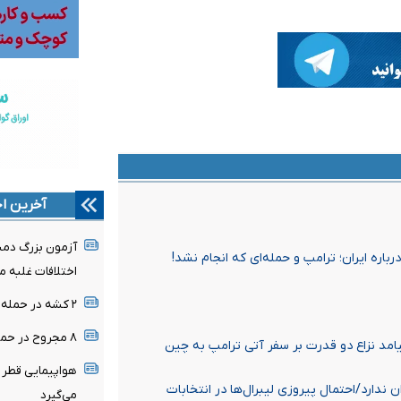
آخرین اخ
آزمون بزرگ دمشق
اره ایران؛ ترامپ و حمله‌ای که انجام نشد!
اختلافات غلبه م
۲ کشه در حمله پهپادی اوکراین به روسیه
۸ مجروح در حمله رژیم صهیونیستی به جنوب لبنان
یامد نزاع دو قدرت بر سفر آتی ترامپ به چین
هواپیمایی قطر پ
 ندارد/احتمال پیروزی لیبرال‌ها در انتخابات
می‌گیرد