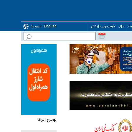
English
العربیه
وت
بازار
تلویزیون بازرگانی
 می‌شود
نوین ایرانا