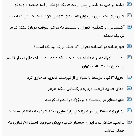
کنایه ترامپ به بایدن پس از نجات یک کودک از لبه صحنه+ ویدئو
چین برای نخستین بار توان هسته‌ای هوایی خود را به نمایش گذاشت
آکسیوس: واشنگتن، تهران و مسقط به توافق موقت درباره تنگه هرمز
نزدیک شدند
خاورمیانه در آستانه بحران؛ آیا جنگ بزرگ نزدیک است؟
روایت رأی‌الیوم از معادله جدید حزب‌الله و دمشق؛ از احتمال دیدار قاسم
و الشرع تا اختلافات پنهان
آمریکا ۳ نهاد مرتبط با سپاه را از فهرست تحریم‌ها خارج کرد
ادعای جدید ترامپ درباره بازگشایی تنگه هرمز
شهرک‌های «زارنیتسا» و «ریژوکا» را تصرف کردیم
تهران و مسقط بر سر طرح کلی بازگشایی تنگه هرمز به تفاهم رسیدند
ترامپ: مذاکرات با ایران «بسیار خوب» پیش می‌رود؛ امیدوارم نیازی به
حمله نباشد