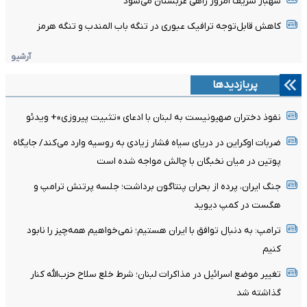
شهباز شریف امروز راهی عربستان می‌شود
کاهش قابل‌توجه ترافیک عبوری در تنگه باب المندب و تنگه هرمز
آرشیو
پربازدیدها
نفوذ دختران صهیونیست به لبنان با ادعای «تثبیت پیروزی»+ ویدئو
ضربات اوکراین در دریای سیاه فشار زیادی به روسیه وارد می‌کند/ جایگاه
پوتین در میان نخبگان با چالش مواجه شده است
جنگ ایران، پرده از بحران پنتاگون برداشت؛ جلسه پرتنش ترامپ و
هگست در کمپ دیوید
ترامپ: به دنبال توافق با ایران هستیم؛ نمی‌خواهیم همه‌چیز را نابود
کنیم
تغییر موضع اسرائیل در مذاکرات لبنان؛ شرط خلع سلاح حزب‌الله کنار
گذاشته شد