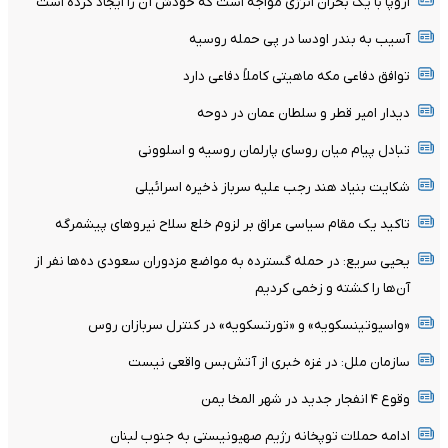
اروپا با یک بحران انرژی مواجه است که خودش آن را ایجاد کرده است
آسیب به بندر اودسا در پی حمله روسیه
توافق دفاعی مکه ماهیتی کاملاً دفاعی دارد
دیدار امیر قطر و سلطان عمان در دوحه
تبادل پیام میان روسای پارلمان روسیه و اسلوونی
شکایت بنیاد هند رجب علیه سرباز ذخیره اسرائیلی
تاکید یک مقام سیاسی عراق بر لزوم خلع سلاح نیروهای پیشمرگه
یحیی سریع: در حمله گسترده به مواضع مزدوران سعودی ده‌ها نفر از
آن‌ها را کشته و زخمی کردیم
«واسیوتینسکویه» و «تورتسکویه» در کنترل سربازان روس
سازمان ملل: در غزه خبری از آتش‌بس واقعی نیست
وقوع ۴ انفجار جدید در شهر المخا یمن
ادامه حملات توپخانه رژیم صهیونیستی به جنوب لبنان