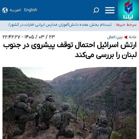
جغرافیای نظامی دافوس آجا
خبرنگاران راویان حقیقت با دغدغه نان، مسکن و بیمه
آخرین وضعیت شیوع عفونت‌های تنفسی در کشور/ خوزستان و کرمان بالاتر از
English
العربیه
آستانه هشدار
هیچ پرستاری بازداشت یا اخراج نشده است/ از رئیس جمهور خواستیم ورود کند
سرخط خبرها :
ثبت‌نام بخش عمده دانش‌آموزان مدارس ایرانی امارات در کشور/
درباره محصلان باقی‌مانده در دبی متناسب با شرایط جدید
۲۳ / ۰۳ / ۱۴۰۵ - ۲۲:۴۲:۲۷
خانه
بین الملل
تصمیم‌گیری می‌شود
ارتش اسرائیل احتمال توقف پیشروی در جنوب
لبنان را بررسی می‌کند