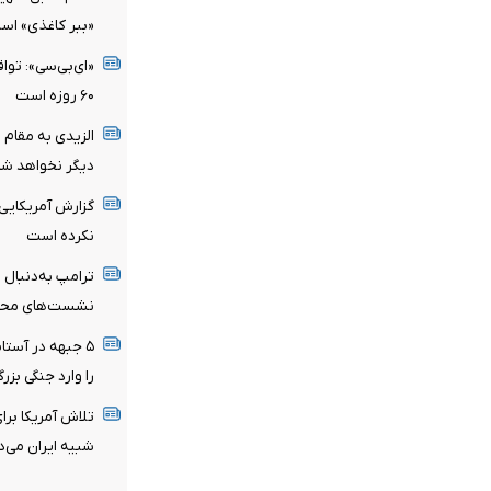
«ببر کاغذی» اس
«ای‌بی‌سی»: تواف
۶۰ روزه است
الزیدی به مقام
دیگر نخواهد شد
گزارش آمریکایی:
نکرده است
ترامپ به‌دنبال ر
نشست‌های محرما
۵ جبهه در آستان
را وارد جنگی بزر
تلاش آمریکا برای
شبیه ایران می‌د