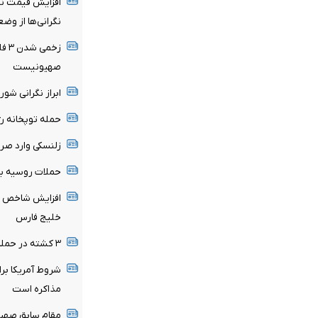
افزایش قیمت نفت
نگرانی‌ها از وض
زخم
صهیونیست
ابراز نگرانی ش
حمله توپخانه ر
زلنسکی وارد صر
حملات روسیه به
افزایش شاخص جه
خلیج فارس
۳ کشته در حمله روسیه به اوکراین
شروط آمریکا برا
مذاکره است
مقام سابق صهیو