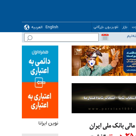
ده
English
العربیه
وت
بازار
تلویزیون بازرگانی
نوین ایرانا