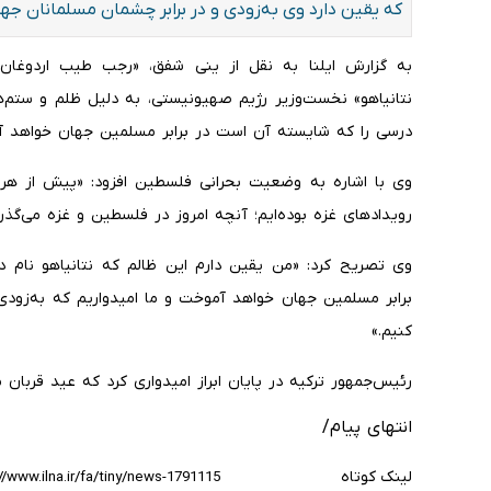
که یقین دارد وی به‌زودی و در برابر چشمان مسلمانان جه
به گزارش ایلنا به نقل از ینی شفق، «رجب طیب اردوغان»، 
نتانیاهو» نخست‌وزیر رژیم صهیونیستی، به دلیل ظلم و ستم
درسی را که شایسته آن است در برابر مسلمین جهان خواهد آ
وی با اشاره به وضعیت بحرانی فلسطین افزود: «پیش از هر چ
رویدادهای غزه بوده‌ایم؛ آنچه امروز در فلسطین و غزه می‌گذرد
وی تصریح کرد: «من یقین دارم این ظالم که نتانیاهو نام د
برابر مسلمین جهان خواهد آموخت و ما امیدواریم که به‌زود
کنیم.»
رئیس‌جمهور ترکیه در پایان ابراز امیدواری کرد که عید قربان
انتهای پیام/
لینک کوتاه