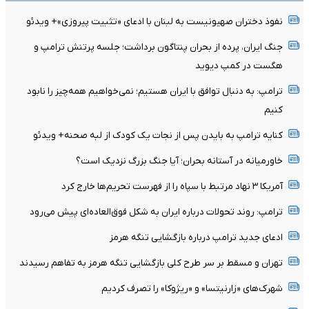
نفوذ دختران صهیونیست به لبنان با ادعای «تثبیت پیروزی»+ ویدئو
جنگ ایران، پرده از بحران پنتاگون برداشت؛ جلسه پرتنش ترامپ و
هگست در کمپ دیوید
ترامپ: به دنبال توافق با ایران هستیم؛ نمی‌خواهیم همه‌چیز را نابود
کنیم
کنایه ترامپ به بایدن پس از نجات یک کودک از لبه صحنه+ ویدئو
خاورمیانه در آستانه بحران؛ آیا جنگ بزرگ نزدیک است؟
آمریکا ۳ نهاد مرتبط با سپاه را از فهرست تحریم‌ها خارج کرد
ترامپ: روند تحولات درباره ایران به شکل فوق‌العاده‌ای پیش می‌رود
ادعای جدید ترامپ درباره بازگشایی تنگه هرمز
تهران و مسقط بر سر طرح کلی بازگشایی تنگه هرمز به تفاهم رسیدند
شهرک‌های «زارنیتسا» و «ریژوکا» را تصرف کردیم