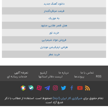
دانلود آهنگ جدید
قیمت میلگردآجدار
به موزیک
هتل قصر طلایی مشهد
خرید تور
فروش مواد شیمیایی
طراحی اپلیکیشن موبایل
خرید عطر
تماس با ما
درباره ما
آرشیو
تعرفه آگهی
RSS
پیوندها
لیست دفاتر استانها
خدمات رسانه ای
تمام حقوق برای
خبرگزاری کار ايران (ايلنا)
محفوظ است. استفاده از مطالب با ذکر
منبع آزاد است.