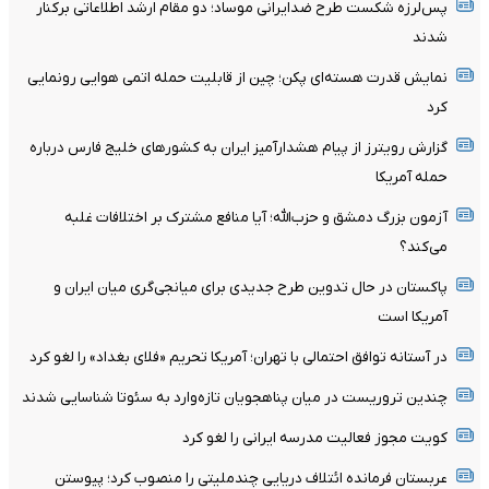
پس‌لرزه شکست طرح ضدایرانی موساد؛ دو مقام ارشد اطلاعاتی برکنار
شدند
نمایش قدرت هسته‌ای پکن؛ چین از قابلیت حمله اتمی هوایی رونمایی
کرد
گزارش رویترز از پیام هشدارآمیز ایران به کشورهای خلیج فارس درباره
حمله آمریکا
آزمون بزرگ دمشق و حزب‌الله؛ آیا منافع مشترک بر اختلافات غلبه
می‌کند؟
پاکستان در حال تدوین طرح جدیدی برای میانجی‌گری میان ایران و
آمریکا است
در آستانه توافق احتمالی با تهران؛ آمریکا تحریم «فلای بغداد» را لغو کرد
چندین تروریست در میان پناهجویان تازه‌وارد به سئوتا شناسایی شدند
کویت مجوز فعالیت مدرسه ایرانی را لغو کرد
عربستان فرمانده ائتلاف دریایی چندملیتی را منصوب کرد؛ پیوستن