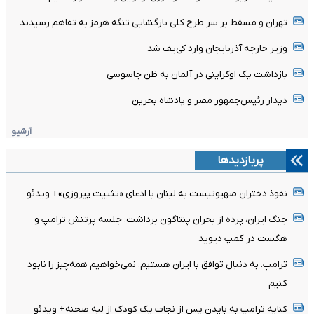
تهران و مسقط بر سر طرح کلی بازگشایی تنگه هرمز به تفاهم رسیدند
وزیر خارجه آذربایجان وارد کی‌یف شد
بازداشت یک اوکراینی در آلمان به ظن جاسوسی
دیدار رئیس‌جمهور مصر و پادشاه بحرین
آرشیو
پربازدیدها
نفوذ دختران صهیونیست به لبنان با ادعای «تثبیت پیروزی»+ ویدئو
جنگ ایران، پرده از بحران پنتاگون برداشت؛ جلسه پرتنش ترامپ و
هگست در کمپ دیوید
ترامپ: به دنبال توافق با ایران هستیم؛ نمی‌خواهیم همه‌چیز را نابود
کنیم
کنایه ترامپ به بایدن پس از نجات یک کودک از لبه صحنه+ ویدئو