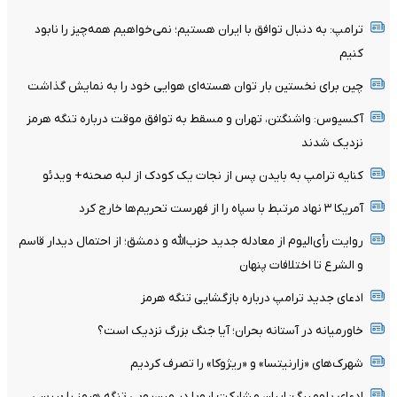
ترامپ: به دنبال توافق با ایران هستیم؛ نمی‌خواهیم همه‌چیز را نابود
کنیم
چین برای نخستین بار توان هسته‌ای هوایی خود را به نمایش گذاشت
آکسیوس: واشنگتن، تهران و مسقط به توافق موقت درباره تنگه هرمز
نزدیک شدند
کنایه ترامپ به بایدن پس از نجات یک کودک از لبه صحنه+ ویدئو
آمریکا ۳ نهاد مرتبط با سپاه را از فهرست تحریم‌ها خارج کرد
روایت رأی‌الیوم از معادله جدید حزب‌الله و دمشق؛ از احتمال دیدار قاسم
و الشرع تا اختلافات پنهان
ادعای جدید ترامپ درباره بازگشایی تنگه هرمز
خاورمیانه در آستانه بحران؛ آیا جنگ بزرگ نزدیک است؟
شهرک‌های «زارنیتسا» و «ریژوکا» را تصرف کردیم
ادعای بلومبرگ: ایران مشارکت اروپا در مین‌روبی تنگه هرمز را بررسی