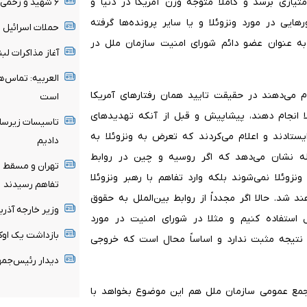
تیازی برسد و کاملاً متوجه وزن آمریکا در دنیا و
۶ شهید و زخمی در شبانه روز گذشته در غزه
ایی در مورد ونزوئلا و یا سایر پرونده‌ها گرفته
حملات اسرائیل ث
ه عنوان عضو دائم شورای امنیت سازمان ملل در
آغاز مذاکرات لب
العربیه: تماس‌ه
می‌دهند در حقیقت تایید همان رفتارهای آمریکا
است
ئلا انجام دهند، پیشاپیش و قبل از آنکه تهدیدهای
تاسیسات زیرساخ
یستادند و اعلام می‌کردند که تعرض به ونزوئلا به
دادیم
 نشان می‌دهد که اگر روسیه و چین در روابط
تهران و مسقط ب
نزوئلا نمی‌شوند بلکه وارد تفاهم با رهبر ونزوئلا
تفاهم رسیدند
 شد. حالا اگر مجدداً از روابط بین‌الملل به حقوق
وزیر خارجه آذرب
ملل استفاده کنیم و مثلا در شورای امنیت در مورد
بازداشت یک اوک
م نتیجه مثبت ندارد و اساساً محال است که خروجی
دیدار رئیس‌جمه
 مجمع عمومی سازمان ملل هم این موضوع بخواهد با