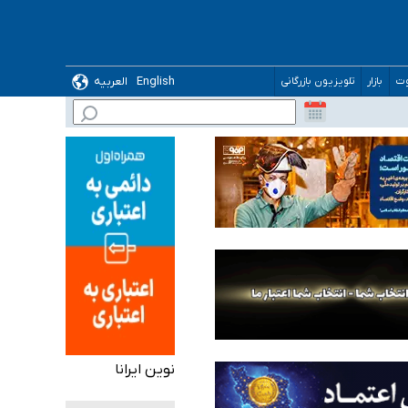
English
العربیه
وت
بازار
تلویزیون بازرگانی
 می‌شود
نوین ایرانا