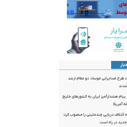
بار
رح ضدایرانی موساد؛ دو مقام ارشد
شدند
 پیام هشدارآمیز ایران به کشورهای خلیج
ه آمریکا
 ائتلاف دریایی چندملیتی را منصوب کرد؛
دید در راه است