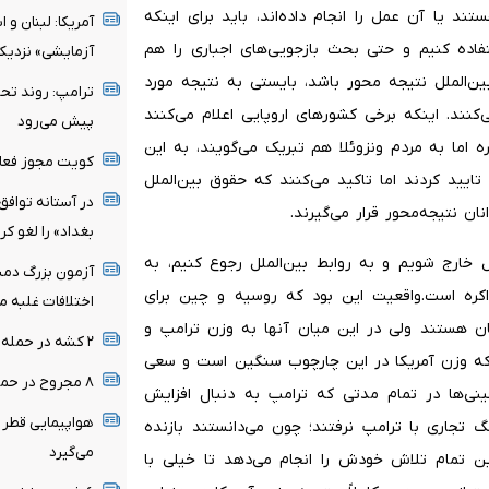
 یا آن عمل را انجام داده‌اند، باید برای اینکه
آمریکا: لبنان و
تفاده کنیم و حتی بحث بازجویی‌های اجباری را هم
آزمایشی» نزدیک
ین‌الملل نتیجه محور باشد، بایستی به نتیجه مورد
ترامپ: روند تحول
نند. اینکه برخی کشورهای اروپایی اعلام می‌کنند
پیش می‌رود
ه اما به مردم ونزوئلا هم تبریک می‌گویند، به این
کویت مجوز فعالی
تایید کردند اما تاکید می‌کنند که حقوق بین‌الملل
در آستانه توافق 
 نتیجه‌محور قرار می‌گیرند.
بغداد» را لغو کر
لل خارج شویم و به روابط بین‌الملل رجوع کنیم، به
آزمون بزرگ دمشق
ذاکره است.واقعیت این بود که روسیه و چین برای
اختلافات غلبه م
شان هستند ولی در این میان آنها به وزن ترامپ و
۲ کشه در حمله پهپادی اوکراین به روسیه
ند که وزن آمریکا در این چارچوب سنگین است و سعی
۸ مجروح در حمله رژیم صهیونیستی به جنوب لبنان
چینی‌ها در تمام مدتی که ترامپ به دنبال افزایش
هواپیمایی قطر پ
 تجاری با ترامپ نرفتند؛ چون می‌دانستند بازنده
می‌گیرد
 تمام تلاش خودش را انجام می‌دهد تا خیلی با