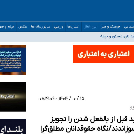
صحنه عملیات و دکترای تخصصی جغرافیای نظامی دافوس آجا
تماعی
فرهنگ و هنر
بین الملل
استان‌ها
ورزشی
سایر رسانه‌ها
عکس
فیلم و ص
غه نان، مسکن و بیمه
فسی در کشور/ خوزستان و کرمان بالاتر از آستانه هشدار
رئیس جمهور خواستیم ورود کند
مارات در کشور/ درباره محصلان باقی‌مانده در دبی متناسب با شرایط جدید تصمیم‌گیری
۱۵ / ۱۰ / ۱۴۰۴ - ۰۸:۴۱:۰۹
؛
د قبل از بالفعل شدن را تجویز
زاندند/نگاه حقوقدانان مطلق‌گرا