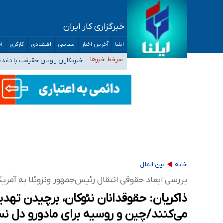
خبرگزاری کار ایران
تعویق آزمون ورودی دکترای تخصصی فرماندهی 
ایلنا
آخرین اخبار
سیاسی
اقتصادی
کارگری
اج
خبرنگاران راویان حقیقت با دغد
سرخط خبرها :
آخرین وضعیت شیوع عفونت‌های تن
هیچ پرستاری بازداشت یا اخراج نشده است/ از 
ثبت‌نام بخش عمده دانش‌آموزان مدارس ایرانی ا
خانه
بین الملل
بررسی ابعاد حقوقی انتقال رئیس‌جمهور ونزوئلا به آمریکا
ذاکریان: حقوقدانان نئوکان، برچیدن تهدی
می‌کنند/چین و روسیه برای مادورو دل نسو