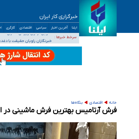
خبرگزاری کار ایران
موضع وزارت بهداشت درباره ظرفیت پزشکی کنکور ۱۴۰۵: خواستار اصلاح ظرفیت‌ها هستیم، اما هنوز پاسخ مشخصی نگرفت
ایلنا
آخرین اخبار
سیاسی
اقتصادی
کارگری
اج
تعویق آزمون ورودی دکترای تخصصی فرماندهی 
سرخط خبرها :
خبرنگاران راویان حقیقت با دغد
آخرین وضعیت شیوع عفونت‌های تنفسی در کشور/ 
هیچ پرستاری بازداشت یا اخراج نشده است/ از 
خانه
اقتصادی
بنگاه‌ها
فرش آرتامیس بهترین فرش ماشینی در ای