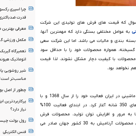
چرا اسپری رکسون
قدرت ضدباکتری
وال که قیمت های فرش های تولیدی این شرکت
معرفی بهترین مر
ی
به عوامل مختلفی بستگی دارد که مهمترین آنها،
مکمل ورزشی گین
 بسته بندی و مالیات می باشد. اما این شرکت سعی
گسیخته، همواره محصولات خود را با حداقل سود
تعمیرگاه گیربک
محصولات با کیفیت دچار مشکل نشوند، لذا قیمت
اتوماتیک هیوندا
هم نخواهد بود.
شیر روشویی پایه
مناسب‌تر است؟
چطور از اصل بو
شرکت فرش آرتامیس یکی از بزرگترین تولید کنندگان فرش ماشینی در ایران فعالیت خود را از سال 1368 و با
پرکاربردترین ابز
هدف صادرات فرش به کشورهای جهان و با تولید فرش های 350 شانه آغاز کرد. در ابتدای فعالیت 100%
نیاز دارد؟
 به مرور و افزایش توان تولید، محصولات فرش
رول بولت چیست 
آرتامیس راهی کشورهای آلمان و اتریش گردید و هم اکنون محصولات آرتامیش به 30 کشور جهان صادر می
فنس الکتریکی