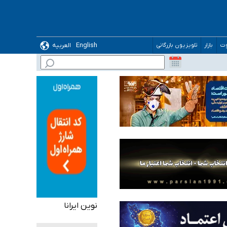
English
العربیه
وت
بازار
تلویزیون بازرگانی
نوین ایرانا