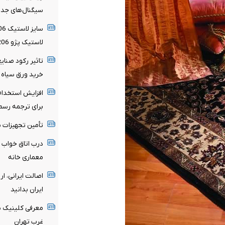
سیگنال‌های جدی
لاستیک پژو 206
تاثیر رکود صنایع
خرید ورق سیاه 
افزایش استخدام 
برای ترجمه رسمی
تأمین تجهیزات ب
درب اتاق خواب م
معماری خانه
اصالت ایرانی، ا
ایران بدانید
معرفی کلینیک سع
غرب تهران