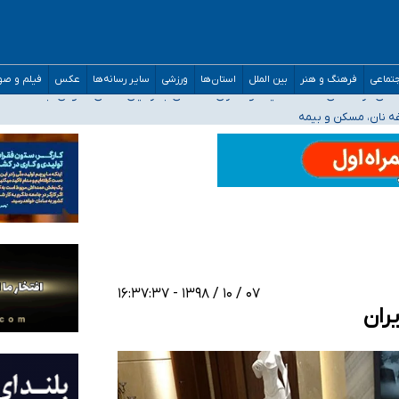
ه‌ایم
تماعی
فرهنگ و هنر
بین الملل
استان‌ها
ورزشی
سایر رسانه‌ها
عکس
فیلم و ص
صحنه عملیات و دکترای تخصصی جغرافیای نظامی دافوس آجا
غه نان، مسکن و بیمه
خوزستان و کرمان بالاتر از آستانه هشدار
رئیس جمهور خواستیم ورود کند
۰۷ / ۱۰ / ۱۳۹۸ - ۱۶:۳۷:۳۷
ران