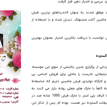
بررسی و امتیاز دهی قرار گرفت.
18 برند شرکت کننده در این پالایش تنها 20 برند موفق شدند به عنوان کاندیداهای برترین فرش
1 برند دیگر، استفاده از ماشین آلات مستهلک، تبدیل شده و یا استفاده از
وانست با دریافت بالاترین امتیاز، بعنوان بهترین
گسترده
دانی از برگزاری چنین پالایشی از سوی این موسسه،
لیغاتی نادرست را عاملی برای فروش اجناس بی
یان گفت: ما بیش از 2 هزار کارخانه و کارگاه تولیدی فرش ماشینی داریم که متاسفانه
ه گاهاً با مارک های جعلی روانه بازار می کنند به
شکلی که اخیراً شاهد فروش فرش های ماشینی 700 شانه با الیاف پلی استر با مارک فرش 1000 شانه صد در
یغات گسترده نیز هست، بوده ام. پس از تذکر این