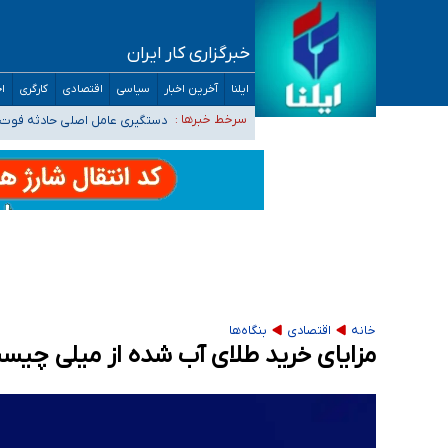
خبرگزاری کار ایران
آمار خودکشی نسبت به سال‌های قبل افزایش نی
ایلنا
آخرین اخبار
سیاسی
اقتصادی
کارگری
اج
دستگیری عامل اصلی حادثه فوت 
سرخط خبرها :
نباید تفسیرهای سلیقه‌ای از مو
«زیرمیزی» برای داوطلبان پزشکی سراب است/ دری
ضرورت آموزش حریم خصوصی در فضای آنلاین در 
مجرمان از ترس رسوایی
خانه
اقتصادی
بنگاه‌ها
مزایای خرید طلای آب شده از میلی چیس