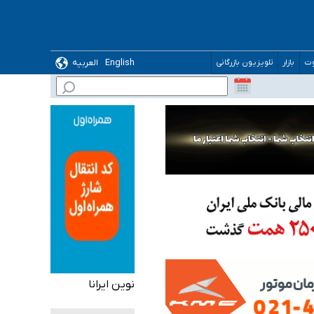
English
العربیه
وت
بازار
تلویزیون بازرگانی
گیرد
ده
نوین ایرانا