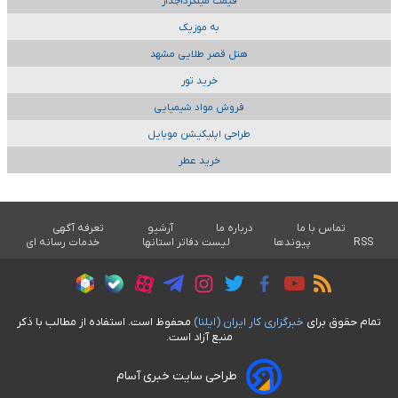
قیمت میلگردآجدار
به موزیک
هتل قصر طلایی مشهد
خرید تور
فروش مواد شیمیایی
طراحی اپلیکیشن موبایل
خرید عطر
تماس با ما
درباره ما
آرشیو
تعرفه آگهی
RSS
پیوندها
لیست دفاتر استانها
خدمات رسانه ای
تمام حقوق برای
خبرگزاری کار ايران (ايلنا)
محفوظ است. استفاده از مطالب با ذکر
منبع آزاد است.
طراحی سایت خبری آسام