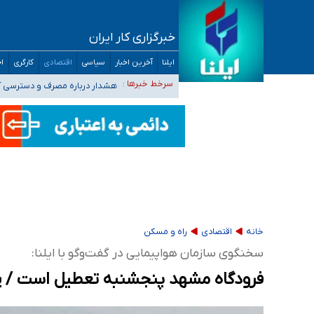
خبرگزاری کار ایران
ثبت‌نام بخش عمده دانش‌آموزان مدارس ایرانی ا
ایلنا
آخرین اخبار
سیاسی
اقتصادی
کارگری
اج
هشدار درباره مصرف و دسترسی آ
سرخط خبرها :
بازگشت اساتید دانشگاه فرهنگیا
۵۵۶ هزار نفر در صف وام ازدواج/ بانک سرمایه با وجود ۲۵۰ متقاضی، تاکنون هیچ فقره وامی پرداخت نکرده است
کسانی که خواهان ادامه جنگ هستند، برنامه خود را
خانه
اقتصادی
راه و مسکن
سخنگوی سازمان هواپیمایی در گفت‌وگو با ایلنا:
فرودگاه مشهد پنجشنبه تعطیل است / پر