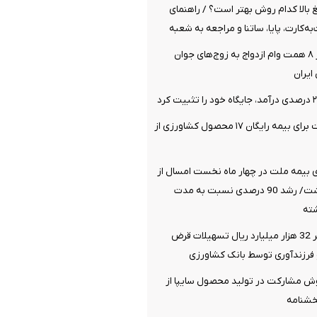
لغ بالا کدام روش بهتر است؟ / راهنمای
به‌کارت، پایا، ساتنا و مراجعه به شعبه
پرداخت بیش از ۸ همت وام ازدواج به زوج‌های جوان
ایران
طرح جدید دولت برای بیمه رایگان ۱۷ محصول کشاورزی از
 بیمه ملت در چهار ماه نخست امسال از
14.5 همت گذشت/ رشد 90 درصدی نسبت به مدت
ته
پرداخت افزون بر 32 هزار میلیارد ریال تسهیلات قرض
و فرزندآوری توسط بانک کشاورزی
وش مشارکت در تولید محصول سایپا از
خشنامه