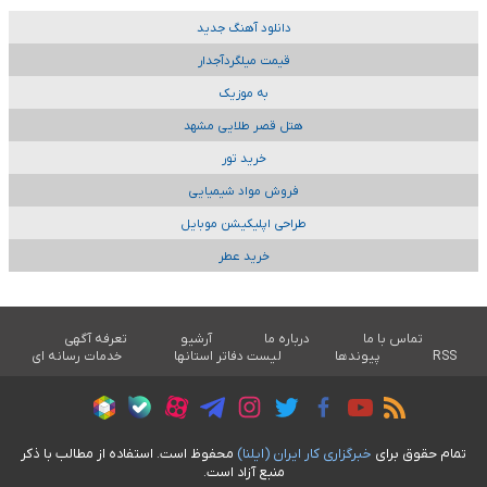
دانلود آهنگ جدید
قیمت میلگردآجدار
به موزیک
هتل قصر طلایی مشهد
خرید تور
فروش مواد شیمیایی
طراحی اپلیکیشن موبایل
خرید عطر
تماس با ما
درباره ما
آرشیو
تعرفه آگهی
RSS
پیوندها
لیست دفاتر استانها
خدمات رسانه ای
تمام حقوق برای
خبرگزاری کار ايران (ايلنا)
محفوظ است. استفاده از مطالب با ذکر
منبع آزاد است.