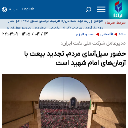
English
العربیه
۴۰ تا ۵۰ روز گرمای نسبی در پیش داریم/ دمای تهران به ۳۸ درجه می‌رسد
موضع وزارت بهداشت درباره ظرفیت پزشکی کنکور ۱۴۰۵: خواستار
سرخط خبرها :
اصلاح ظرفیت‌ها هستیم، اما هنوز پاسخ مشخصی نگرفته‌ایم
تعویق آزمون ورودی دکترای تخصصی فرماندهی صحنه عملیات و
خبرنگاران راویان حقیقت با دغدغه نان، مسکن و بیمه
دکترای تخصصی جغرافیای نظامی دافوس آجا
۱۴ / ۰۴ / ۱۴۰۵ - ۲۲:۰۳:۰۹
خانه
اقتصادی
نفت و انرژی
آخرین وضعیت شیوع عفونت‌های تنفسی در کشور/ خوزستان و کرمان بالاتر از
مدیرعامل شرکت ملی نفت ایران:
آستانه هشدار
حضور سیل‌آسای مردم، تجدید بیعت با
آرمان‌های امام شهید است