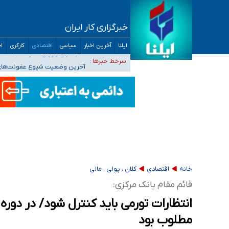
خبرگزاری کار ایران
تعویق آزمون ورودی دکترای تخصصی فرماندهی 
ایلنا
آخرین اخبار
سیاسی
اقتصادی
کارگری
اج
خبرنگاران راویان حقیقت با دغدغه نان، مسکن و
سرخط خبرها :
آخرین وضعیت شیوع عفونت‌های تن
هیچ پرستاری بازداشت یا اخراج نشده است/ از 
ثبت‌نام بخش عمده دانش‌آموزان مدارس ایرانی ا
خانه
اقتصادی
کلان ، پولی ، مالی
قائم مقام بانک مرکزی:
انتظارات تورمی باید کنترل شود/ در دوره
مطلوب بود