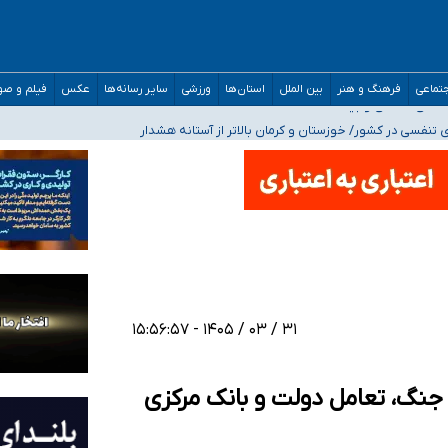
صحنه عملیات و دکترای تخصصی جغرافیای نظامی دافوس آجا
تماعی
فرهنگ و هنر
بین الملل
استان‌ها
ورزشی
سایر رسانه‌ها
عکس
فیلم و ص
 بیمه
فسی در کشور/ خوزستان و کرمان بالاتر از آستانه هشدار
رئیس جمهور خواستیم ورود کند
مارات در کشور/ درباره محصلان باقی‌مانده در دبی متناسب با شرایط جدید تصمیم‌گیری
۳۱ / ۰۳ / ۱۴۰۵ - ۱۵:۵۶:۵۷
 جنگ، تعامل دولت و بانک مرکزی