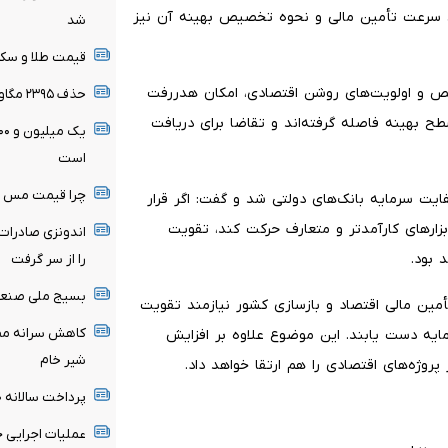
بع، سرعت تأمین مالی و نحوه تخصیص بهینه آن نیز
شد
قیمت طلا و سکه ۱۵ مرداد اعلام
ص و اولویت‌های روشن اقتصادی، امکان هدررفت
حذف ۲۳۹۵ مگاوات بار پنهان از شبکه برق
 سطح بهینه فاصله گرفته‌اند و تقاضا برای دریافت
است
چرا قیمت مس دوباره وار
یت سرمایه بانک‌های دولتی شد و گفت: اگر قرار
زارهای کارآمدتر و متعارف حرکت کند، تقویت
اندونزی صادرات
 بود.
را از سر گرفت
بسیج ملی صنعت ب
تأمین مالی اقتصاد و بازسازی کشور نیازمند تقویت
کاهش سرانه مصر
ایه دست یابند. این موضوع علاوه بر افزایش
شیر خام
 پروژه‌های اقتصادی را هم ارتقا خواهد داد.
پرداخت سالانه ۱۲۰ میلیارد دلار یارانه انرژی
عملیات اجرایی 