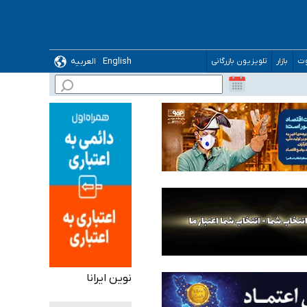
English
العربیه
وت
بازار
تلویزیون بازرگانی
 می‌شود
نوین ایرانا