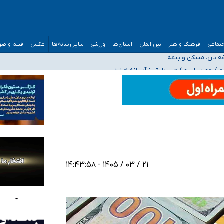
صحنه عملیات و دکترای تخصصی جغرافیای نظامی دافوس آجا
تماعی
فرهنگ و هنر
بین الملل
استان‌ها
ورزشی
سایر رسانه‌ها
عکس
فیلم و ص
غه نان، مسکن و بیمه
فسی در کشور/ خوزستان و کرمان بالاتر از آستانه هشدار
رئیس جمهور خواستیم ورود کند
مارات در کشور/ درباره محصلان باقی‌مانده در دبی متناسب با شرایط جدید تصمیم‌گیری
۲۱ / ۰۳ / ۱۴۰۵ - ۱۴:۴۳:۵۸