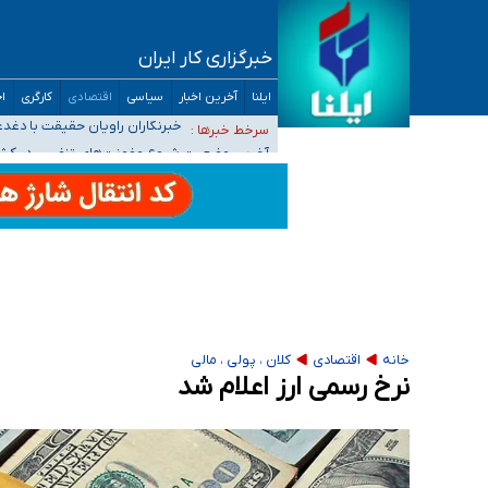
خبرگزاری کار ایران
تعویق آزمون ورودی دکترای تخصصی فرماندهی 
ایلنا
آخرین اخبار
سیاسی
اقتصادی
کارگری
اج
خبرنگاران راویان حقیقت با دغد
سرخط خبرها :
آخرین وضعیت شیوع عفونت‌های تن
هیچ پرستاری بازداشت یا اخراج نشده است/ از 
ثبت‌نام بخش عمده دانش‌آموزان مدارس ایرانی ا
خانه
اقتصادی
کلان ، پولی ، مالی
نرخ رسمی ارز اعلام شد