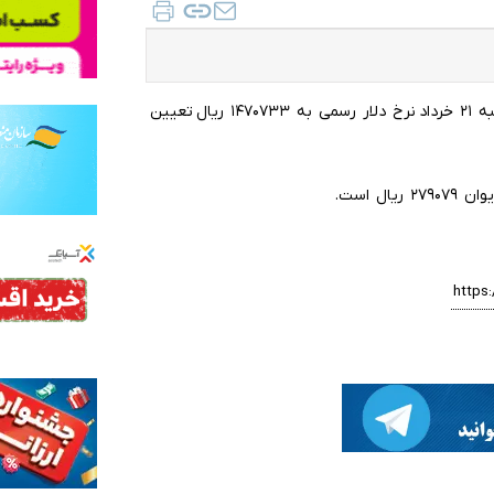
به گزارش ایلنا، طبق آمار مرکز مبادله طلا و ارز امروز پنج شنبه ۲۱ خرداد نرخ دلار رسمی به ۱۴۷۰۷۳۳ ریال تعیین