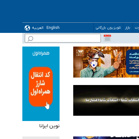
English
العربیه
وت
بازار
تلویزیون بازرگانی
 می‌شود
نوین ایرانا