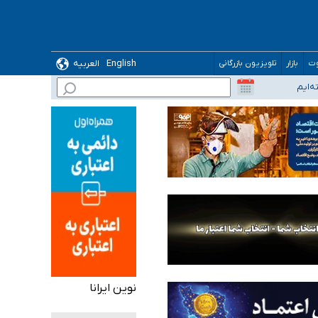
English
العربیه
وت
بازار
تلویزیون بازرگانی
نوین ایرانا