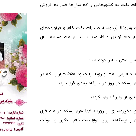
رات نفت به کشورهایی را که سال‌ها قادر به فروش
ونزوئلا (پدوسا)، صادرات نفت خام و فرآورده‌های
نفتی این کشور آمریکای جنوبی در ماه مه ۰.۷درصد بیشتر از ماه آوریل و ۶۱درصد بیشتر از ماه مشابه سال
براساس داده‌ها و اسناد دولتی، آمریکا بار دیگر نخستین مقصد صادراتی نفت ونزوئلا با حدود ۵۵۸ هزار بشکه در
از ونزوئلا وارد کردند.
صادرات نفت ونزوئلا به پایانه‌های واقع در دریای کارائیب برای ذخیره‌سازی از روزانه ۱۸۷ هزار بشکه در ماه قبل
بیشتر پالایشگاه‌ها برای انواع نفت خام سنگین و سوخت