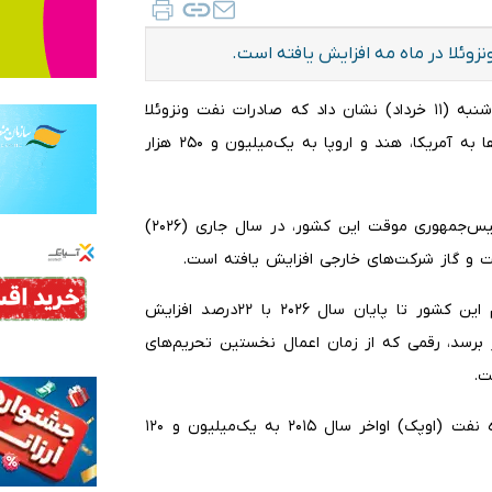
زوئلا در ماه مه افزایش یافته است.
به گزارش ایلنا از خبرگزاری رویترز، داده‌های کشتیرانی روز دوشنبه (۱۱ خرداد) نشان داد که صادرات نفت ونزوئلا
در ماه مه، برای سومین ماه پیاپی با افزایش ارسال محموله‌ها به آمریکا، هند و اروپا به یک‌میلیون و ۲۵۰ هزار
تولید و صادرات نفت خام ونزوئلا در زمان دلسی رودریگز، رئیس‌جمهوری موقت این کشور، در سال جاری (۲۰۲۶)
 و گاز شرکت‌های خارجی افزایش یافته است.
وزارت نفت ونزوئلا پیش‌بینی کرده است که تولید نفت خام این کشور تا پایان سال ۲۰۲۶ با ۲۲درصد افزایش
ون و ۳۷۰ هزار بشکه در روز برسد، رقمی که از زمان اعمال نخستین تحریم‌های
تولید نفت خام این کشور عضو سازمان کشورهای صادرکننده نفت (اوپک) اواخر سال ۲۰۱۵ به یک‌میلیون و ۱۲۰