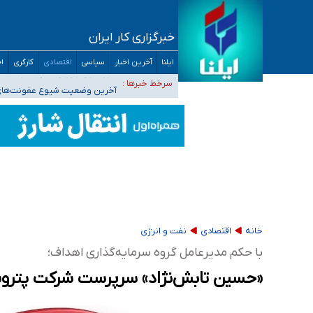
۴۰ تا ۵۰ روز گرمای نسبی در پیش داریم/ دمای تهران به ۳۸ درجه می‌رسد
موضع وزارت بهداشت درباره ظرفیت پزشکی کنکور ۱۴۰۵: خواستار اصلاح ظرفیت‌ها هستیم، اما هنوز پاسخ مشخصی نگرفت
خبرگزاری کار ایران
تعویق آزمون ورودی دکترای تخصصی فرماندهی 
ایلنا
آخرین اخبار
سیاسی
اقتصادی
کارگری
اج
خبرنگاران راویان حقیقت با دغدغه نان، مسکن و
سرخط خبرها :
آخرین وضعیت شیوع عفونت‌های تن
خانه
اقتصادی
نفت و انرژی
با حکم مدیرعامل گروه سرمایه‌گذاری اهداف؛
«حسین تابش‌نژاد» سرپرست شرکت پترو