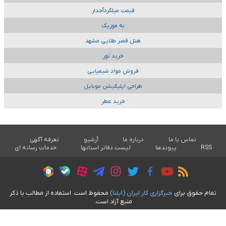
قیمت میلگردآجدار
به موزیک
هتل قصر طلایی مشهد
خرید تور
فروش مواد شیمیایی
طراحی اپلیکیشن موبایل
خرید عطر
تماس با ما
درباره ما
آرشیو
تعرفه آگهی
RSS
پیوندها
لیست دفاتر استانها
خدمات رسانه ای
تمام حقوق برای
خبرگزاری کار ايران (ايلنا)
محفوظ است. استفاده از مطالب با ذکر
منبع آزاد است.
طراحی سایت خبری آسام