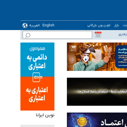
English
العربیه
وت
بازار
تلویزیون بازرگانی
نوین ایرانا