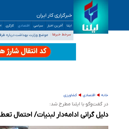
خبرگزاری کار ایران
۴۰ تا ۵۰ روز گرمای نسبی در پیش داریم/ دمای تهران به ۳۸ درجه می‌رسد
ایلنا
آخرین اخبار
سیاسی
اقتصادی
کارگری
اج
موضع وزارت بهداشت درباره ظرفیت پزشکی کنکور ۱۴۰۵: خواستار اصلاح ظرفیت‌ها
سرخط خبرها :
تعویق آزمون ورودی دکترای تخ
خبرنگاران راویان حقیقت با دغدغه نان، مسکن و
آخرین وضعیت شیوع عفونت‌های تنفسی در کشور/ 
خانه
اقتصادی
کشاورزی
در گفت‌وگو با ایلنا مطرح شد:
دلیل گرانی ادامه‌دار لبنیات/ احتمال تع