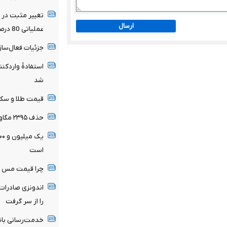
تغییر مثبت در ع
ارسال
عملیاتی 80 درصد رشد کرد
جزئیات فعال‌ساز
استفادۀ واردکنن
شد
قیمت طلا و سکه ۱۵ مرداد اعلام
حذف ۲۳۹۵ مگاوات بار پنهان از شبکه برق
است
چرا قیمت مس دوباره وار
اندونزی صادرات
را از سر گرفت
خدمت‌رسانی بان