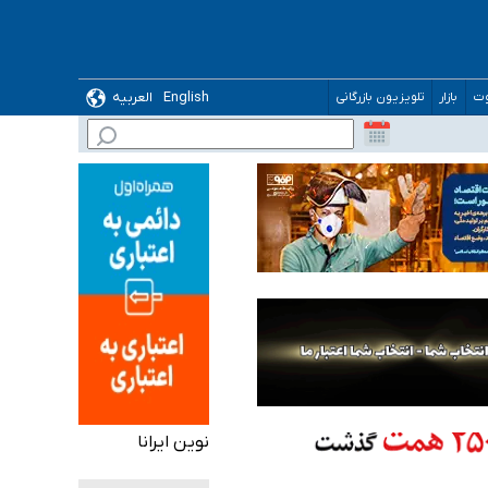
English
العربیه
وت
بازار
تلویزیون بازرگانی
 می‌شود
نوین ایرانا