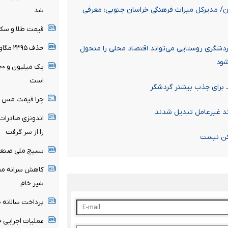
ن/ مدیرکل میراث فرهنگی خراسان جنوبی: معرفی
شد
قیمت طلا و سکه ۱۵ مرداد اعلام
حذف ۲۳۹۵ مگاوات بار پنهان از شبکه برق
شگری روستایی می‌تواند اقتصاد محلی را متحول
شود
است
چرا قیمت مس دوباره وار
فند غیرعامل تبدیل شدند
اندونزی صادرات
را از سر گرفت
کن نیست
بسیج ملی صنعت ب
کاهش سرانه مصر
شیر خام
پرداخت سالانه ۱۲۰ میلیارد دلار یارانه انرژی
عملیات اجرایی 