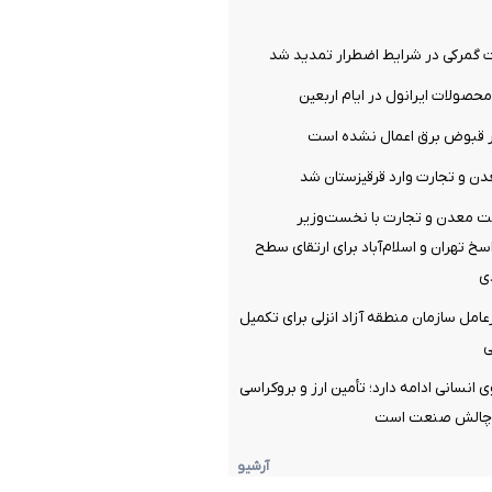
گمرکی در شرایط اضطرار تمدید شد
صولات ایرانول در ایام اربعین
ر قبوض برق اعمال نشده است
ن و تجارت وارد قرقیزستان شد
ت معدن و تجارت با نخست‌وزیر
سخ تهران و اسلام‌آباد برای ارتقای سطح
ی
امل سازمان منطقه آزاد انزلی برای تکمیل
ی
با ۱۳۰ نیروی انسانی ادامه دارد؛ تأمین ارز و بروکراسی
ن چالش صنعت است
آرشیو