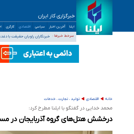
خبرگزاری کار ایران
تعویق آزمون ورودی دکترای تخصصی فرماندهی 
ایلنا
آخرین اخبار
سیاسی
اقتصادی
کارگری
اج
خبرنگاران راویان حقیقت با دغد
سرخط خبرها :
آخرین وضعیت شیوع عفونت‌های تن
هیچ پرستاری بازداشت یا اخراج نشده است/ از 
ثبت‌نام بخش عمده دانش‌آموزان مدارس ایرانی ا
خانه
اقتصادی
تولید ، تجارت ، خدمات
محمد خدایی در گفتگو با ایلنا مطرح کرد:
درخشش هتل‌های گروه آذربایجان در مسی