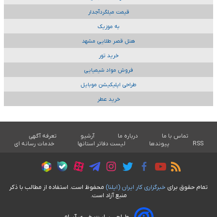
قیمت میلگردآجدار
به موزیک
هتل قصر طلایی مشهد
خرید تور
فروش مواد شیمیایی
طراحی اپلیکیشن موبایل
خرید عطر
تماس با ما
درباره ما
آرشیو
تعرفه آگهی
RSS
پیوندها
لیست دفاتر استانها
خدمات رسانه ای
تمام حقوق برای
خبرگزاری کار ايران (ايلنا)
محفوظ است. استفاده از مطالب با ذکر
منبع آزاد است.