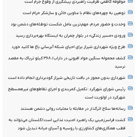
موقوفه کاظمی ظرفیت راهبردی پیشگیری از وقوع جرم است
توهین به چهره‌های نظام با عناوین خائن و سازشگر حرام است
وحدت و حضور مردم، مهم‌ترین عامل شکست توطئه‌های دشمن بود
ورودی «مسیر زندگی» در بلوار چمران به ایستگاه بهره‌برداری رسید
طرح ویژه شهرداری شیراز برای احیای شبکه آبرسانی باغ ها کلید خورد
کشف محموله سنگین مواد افیونی در داراب/ ۳۶۸ کیلو تریاک به مقصد
نرسید
شهرداری بدون مجوز در بافت تاریخی شیراز گودبرداری انجام داده است
رئیس شورای شهرکرد: تکمیل کمربندی و اجرای تقاطع‌های غیرهمسطح
شهرکرد در اولویت است
رسانه‌ها سلاح اثرگذار در مقابله با عملیات روانی دشمن هستند
کشت فراسرزمینی یک راهبرد امنیت غذایی است/گلستان می‌تواند به
قطب همکاری‌های کشاورزی با روسیه و آسیای میانه تبدیل شود