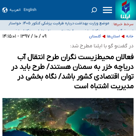
English
العربیه
۴۰ تا ۵۰ روز گرمای نسبی در پیش داریم/ دمای تهران به ۳۸ درجه می‌رسد
موضع وزارت بهداشت درباره ظرفیت پزشکی کنکور ۱۴۰۵: خواستار
سرخط خبرها :
اصلاح ظرفیت‌ها هستیم، اما هنوز پاسخ مشخصی نگرفته‌ایم
تعویق آزمون ورودی دکترای تخصصی فرماندهی صحنه عملیات و
خبرنگاران راویان حقیقت با دغدغه نان، مسکن و بیمه
دکترای تخصصی جغرافیای نظامی دافوس آجا
۰۹ / ۱۰ / ۱۳۹۷ - ۱۴:۱۵:۰۱
خانه
استان‌ها
گلستان
آخرین وضعیت شیوع عفونت‌های تنفسی در کشور/ خوزستان و کرمان بالاتر از
در گفت‌و گو با ایلنا مطرح شد:
آستانه هشدار
فعالان محیط‌زیست نگران طرح انتقال آب
دریاچه خزر به سمنان هستند/ طرح باید در
توان اقتصادی کشور باشد/ نگاه بخشی در
مدیریت اشتباه است