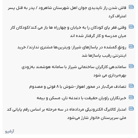
فاش شدن راز ناپدیدی جوان اهل شهرستان شاهرود / پدر به قتل پسر
اعتراف کرد
وقتی فقر پای کودکان را به خیابان و چهارراه ها باز می کند/کودکان کار
میان مدرسه و کار گرفتار شده اند
رونقِ گمشده در پاساژهای شیراز؛ ویترین‌ها مشتری ندارند/ خرید
اینترنتی رقیب پاساژها شد
ساماندهی کارگران ساختمانی شیراز با سامانه هوشمند به‌زودی
بهره‌برداری می شود
تصادف مرگ‌بار در محور اهواز–شوش با ۸ فوتی و مصدوم
خبرنگاران راویان حقیقت با دغدغه نان، مسکن و بیمه
اعتبار کالابرگ الکترونیکی مردادماه در سه مرحله بر اساس رقم پایانی کد
ملی سرپرستان خانوار شارژ می‌شود
آرشیو