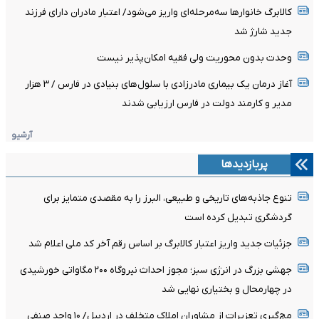
کالابرگ خانوارها سه‌مرحله‌ای واریز می‌شود/ اعتبار مادران دارای فرزند
جدید شارژ شد
وحدت بدون محوریت ولی فقیه امکان‌پذیر نیست
آغاز درمان یک بیماری مادرزادی با سلول‌های بنیادی در فارس / ۳ هزار
مدیر و کارمند دولت در فارس ارزیابی شدند
آرشیو
پربازدیدها
تنوع جاذبه‌های تاریخی و طبیعی، البرز را به مقصدی متمایز برای
گردشگری تبدیل کرده است
جزئیات جدید واریز اعتبار کالابرگ بر اساس رقم آخر کد ملی اعلام شد
جهشی بزرگ در انرژی سبز؛ مجوز احداث نیروگاه ۲۰۰ مگاواتی خورشیدی
در چهارمحال‌ و بختیاری نهایی شد
مچ‌گیری تعزیرات از مشاوران املاک متخلف در اردبیل/ ۱۰ واحد صنفی