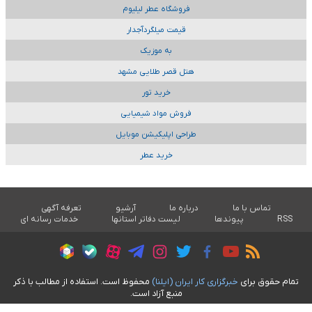
فروشگاه عطر لیلیوم
قیمت میلگردآجدار
به موزیک
هتل قصر طلایی مشهد
خرید تور
فروش مواد شیمیایی
طراحی اپلیکیشن موبایل
خرید عطر
تماس با ما
درباره ما
آرشیو
تعرفه آگهی
RSS
پیوندها
لیست دفاتر استانها
خدمات رسانه ای
تمام حقوق برای
خبرگزاری کار ايران (ايلنا)
محفوظ است. استفاده از مطالب با ذکر
منبع آزاد است.