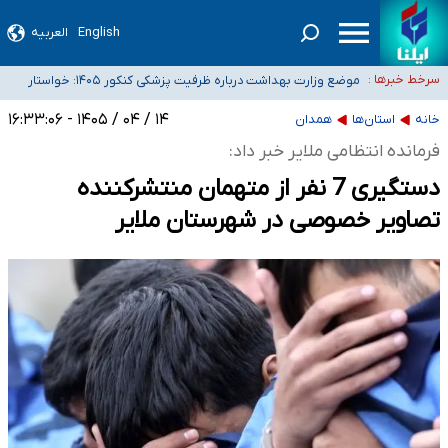
English
العربیه
۴۰ تا ۵۰ روز گرمای نسبی در پیش داریم/ دمای تهران به ۳۸ درجه می‌رسد
موضع وزارت بهداشت درباره ظرفیت پزشکی کنکور ۱۴۰۵: خواستار
سرخط خبرها :
اصلاح ظرفیت‌ها هستیم، اما هنوز پاسخ مشخصی نگرفته‌ایم
تعویق آزمون ورودی دکترای تخصصی فرماندهی صحنه عملیات و
خبرنگاران راویان حقیقت با دغدغه نان، مسکن و بیمه
دکترای تخصصی جغرافیای نظامی دافوس آجا
۱۴ / ۰۴ / ۱۴۰۵ - ۱۶:۳۳:۰۶
خانه
استان‌ها
همدان
آخرین وضعیت شیوع عفونت‌های تنفسی در کشور/ خوزستان و کرمان بالاتر از
فرمانده انتظامی ملایر خبر داد:
آستانه هشدار
دستگیری 7 نفر از متهمان منتشرکننده
تصاویر خصوصی در شهرستان ملایر