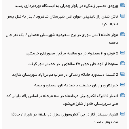
ورودی «مسیر زندگی» در بلوار چمران به ایستگاه بهره‌برداری رسید
فاش شدن راز ناپدیدی جوان اهل شهرستان شاهرود / پدر به قتل پسر
اعتراف کرد
مهار حادثه آتش‌سوزی در برج سعیدیه شهرستان همدان / یک نفر جان
باخت
۵ فوتی و ۴ مصدوم در دو سانحه مرگبار محورهای خرمشهر
سقوط از کوه جان جوان ۲۵ ساله‌ای را در خمینی‌شهر گرفت
2 کشته دستاورد حادثه رانندگی در سراب عباس‌آباد شهرستان شازند
خبرنگاران راویان حقیقت با دغدغه نان، مسکن و بیمه
اعتبار کالابرگ الکترونیکی مردادماه در سه مرحله بر اساس رقم پایانی کد
ملی سرپرستان خانوار شارژ می‌شود
انفجار سیلندر گاز در پی آتش‌سوزی منزل دو طبقه در شیراز / حادثه
مصدوم نداشت