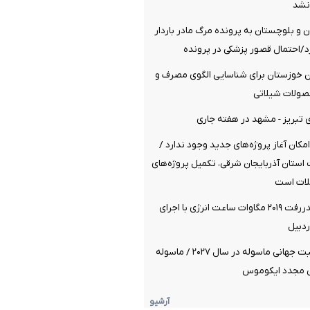
نشد
 و بلوچستان به پرونده مرگ مادر باردار
د/احتمال قصور پزشکی در پرونده
ان خوزستان برای شناسایی الگوی مصرف و
ولات شیلاتی
 تبریز - مشهد در هفته جاری
مکان آغاز پروژه‌های جدید وجود ندارد /
استان آذربایجان شرقی، تکمیل پروژه‌های
لات است
جلوگیری از از هدررفت ۲۰۱۹ مگاوات ساعت انرژی با اجرای
ردبیل
امید تازه برای ثبت جهانی ماسوله در سال ۲۰۲۷ / ماسوله
بی مجدد ایکوموس
آرشیو