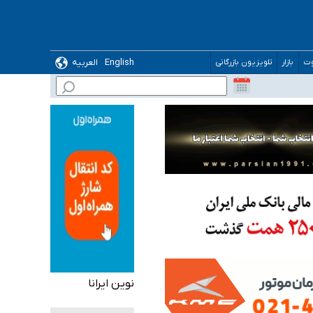
English
العربیه
وت
بازار
تلویزیون بازرگانی
گیرد
ده
نوین ایرانا