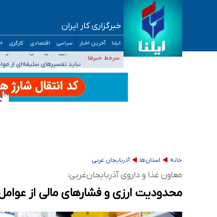
خبرگزاری کار ایران
آمار خودکشی نسبت به سال‌های قبل افزایش نی
ایلنا
آخرین اخبار
سیاسی
اقتصادی
کارگری
اج
دستگیری عامل اصلی حادثه فوت حمیدرضا رجب‌زا
سرخط خبرها :
نباید تفسیرهای سلیقه‌ای از مو
«زیرمیزی» برای داوطلبان پزشکی سراب است/ دری
ضرورت آموزش حریم خصوصی در فضای آنلاین در 
مجرمان از ترس رسوایی
خانه
استان‌ها
آذربایجان غربی
معاون غذا و داروی آذربایجان‌غربی:
محدودیت ارزی و فشارهای مالی از عوامل