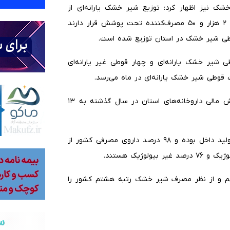
ک نیز اظهار کرد: توزیع شیر خشک یارانه‌ای از
طریق معاونت بهداشتی انجام می‌شود و در حال حاضر حدود ۲ هزار و ۵۰ مصرف‌کننده تحت پوشش قرار دارند
 هر کودک از بدو تولد تا ۶ ماهگی ماهانه ۱۰ قوطی شیر خشک یارانه‌ای و چهار قوطی غیر یارانه‌ای
عباسیان با اشاره به وضعیت اقتصادی حوزه دارو گفت: گردش مالی داروخانه‌های استان در سال گذشته به ۱۳
وی افزود: همچنین ۸۴ درصد داروهای توزیع‌شده در کشور تولید داخل بوده و ۹۸ درصد داروی مصرفی کشور از
ه نهم و از نظر مصرف شیر خشک رتبه هشتم کشور را