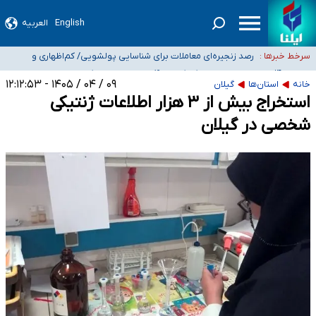
English
العربیه
شیب آسیب‌های اجتماعی در کشور افزایشی است
رصد زنجیره‌ای معاملات برای شناسایی پولشویی/ کم‌اظهاری و
سرخط خبرها :
بیش‌اظهاری زیر ذره‌بین مالیاتی
«حسین آقایاری» تراستی ابربدهکار کیست؟/ غارت پول نفت کشور با
۰۹ / ۰۴ / ۱۴۰۵ - ۱۲:۱۲:۵۳
پاسپورت ایرانی- افغانستانی
آسیب‌های جنگ، صدور گواهینامه موتورسواری زنان را به تأخیر انداخت
خانه
استان‌ها
گیلان
استخراج بیش از ۳ هزار اطلاعات ژنتیکی
درخواست جلسه نمایندگان با رئیس‌جمهور برای تصمیم‌گیری درباره حذف شرکت‌های
پیمانکاری/ مصوبه دولت انتظار مجلس و نیروهای شرکتی را تأمین نکرد
شخصی در گیلان