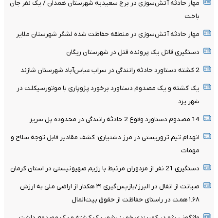
مهار حادثه آتش‌سوزی در برج سعیدیه شهرستان همدان / یک نفر جان
باخت
مهار حادثه آتش‌سوزی در منطقه حفاظت شده لشگر شهرستان ملایر
دستگیری قاتل یک پرونده قتل در شهرستان ریگان
2 کشته دستاورد حادثه رانندگی در سراب عباس‌آباد شهرستان شازند
یک کشته و یک مصدوم دستاورد برخورد پژوپاری با موتورسیکلت در
شهر یزد
14 مصدوم دستاورد وقوع 2 حادثه رانندگی در محدوده پل سریز
انهدام تیم تروریستی در مرز دشتیاری؛ کشف مقادیر قابل توجه سلاح و
مهمات
دستگیری 21 نفر از مزدوران مرتبط با رژیم صهیونیستی در استان کرمان
صیانت از انفال در البرز/بازپس‌گیری ۳۱ هکتار از اراضی ملی به ارزش
۱.۶۸ همت در راستای حفاظت از حقوق بیت‌المال
واژگونی پژو در کمربندی خمینی‌شهر یک کشته و یک مصدوم داشت