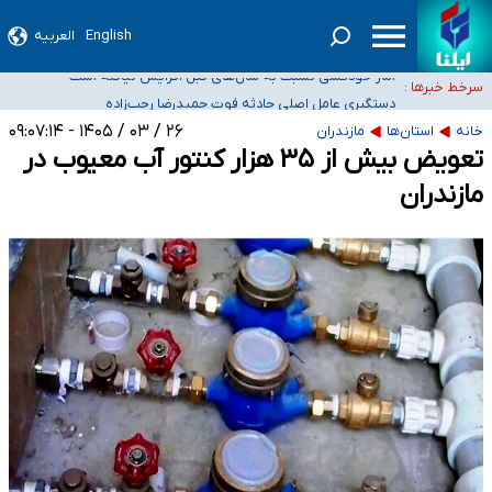
English
العربیه
سیدحسن خمینی عزادار شد
آمار خودکشی نسبت به سال‌های قبل افزایش نیافته است
سرخط خبرها :
دستگیری عامل اصلی حادثه فوت حمیدرضا رجب‌زاده
نباید تفسیرهای سلیقه‌ای از مواضع رسمی کشور ارائه شود
۲۶ / ۰۳ / ۱۴۰۵ - ۰۹:۰۷:۱۴
خانه
استان‌ها
مازندران
«زیرمیزی» برای داوطلبان پزشکی سراب است/ دریافت‌های غیرمتعارف در شأن پزشکی
تعویض بیش از ۳۵ هزار کنتور آب معیوب در
و کشورمان نیست/ نظام سلامت جلوی این رویه را بگیرد
مازندران