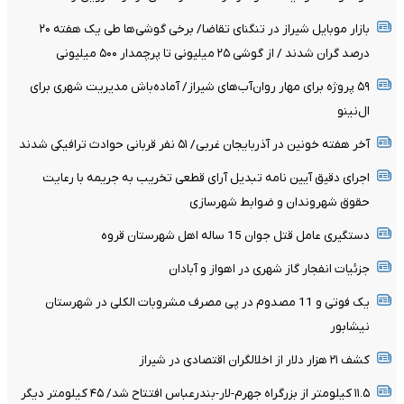
بازار موبایل شیراز در تنگنای تقاضا/ برخی گوشی‌ها طی یک هفته ۲۰
درصد گران شدند / از گوشی ۲۵ میلیونی تا پرچمدار ۵۰۰ میلیونی
۵۹ پروژه برای مهار روان‌آب‌های شیراز/ آماده‌باش مدیریت شهری برای
ال‌نینو
آخر هفته خونین در آذربایجان غربی/ ۵۱ نفر قربانی حوادث ترافیکی شدند
اجرای دقیق آیین نامه تبدیل آرای قطعی تخریب به جریمه با رعایت
حقوق شهروندان و ضوابط شهرسازی
دستگیری عامل قتل جوان 15 ساله اهل شهرستان قروه
جزئیات انفجار گاز شهری در اهواز و آبادان
یک فوتی و 11 مصدوم در پی مصرف مشروبات الکلی در شهرستان
نیشابور
کشف ۲۱ هزار دلار از اخلالگران اقتصادی در شیراز
۱۱.۵ کیلومتر از بزرگراه جهرم-لار-بندرعباس افتتاح شد/ ۴۵ کیلومتر دیگر