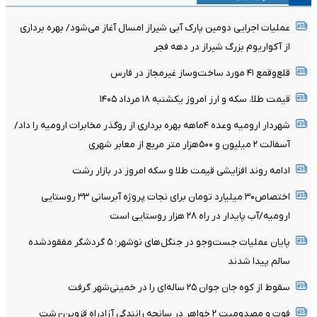
عملیات اجرایی دومین پارک آبی شیراز امسال آغاز می‌شود/ بهره برداری
از آکواریوم بزرگ شیراز در دهه فجر
قلع‌وقمع ۴۱ مورد ساخت‌وساز غیرمجاز در فارس
قیمت طلا، سکه و ارز امروز یکشنبه ۱۸ مرداد ۱۴۰۵
شهردار ارومیه وعده ۴ماهه بهره برداری از روگذر مخابرات ارومیه را داد/
آسفالت ۲ میلیون و ۵۰۰هزار متر مربع از معابر شهری
ادامه روند افزایشی قیمت طلا و سکه امروز در بازار رشت
اختصاص۳۰ میلیارد تومان برای نجات پروژه آبرسانی ۳۳ روستایی
ارومیه/آب پایدار در راه ۲۸ هزار روستایی است
پایان عملیات جست‌وجو در جنگل‌های نوشهر؛ ۵ گردشگر مفقودشده
سالم پیدا شدند
سقوط از کوه جان جوان ۲۵ ساله‌ای را در خمینی‌شهر گرفت
فوت و مصدومیت ۲ خواهر در سانحه رانندگی آزادراه قزوین-رشت