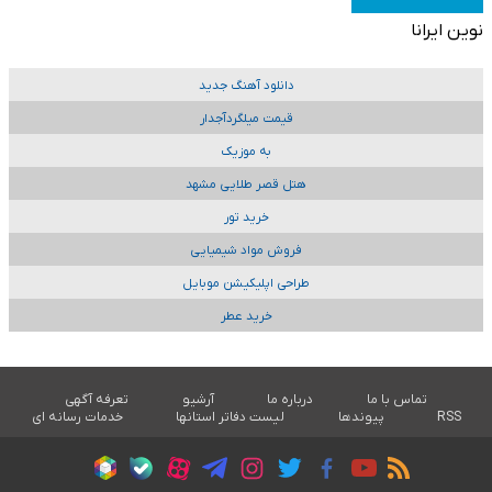
نوین ایرانا
دانلود آهنگ جدید
قیمت میلگردآجدار
به موزیک
هتل قصر طلایی مشهد
خرید تور
فروش مواد شیمیایی
طراحی اپلیکیشن موبایل
خرید عطر
تماس با ما
درباره ما
آرشیو
تعرفه آگهی
RSS
پیوندها
لیست دفاتر استانها
خدمات رسانه ای