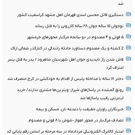
شد
دستگیری قاتل محسن اسدی قهرمان اهل مشهد کراسفیت کشور
نوجوان ۱۵ ساله جوان ۲۸ ساله کازرونی را به قتل رساند
۵ فوتی و ۴ مصدوم در دو سانحه مرگبار محورهای خرمشهر
2 کشته و یک مصدوم دستاورد حادثه رانندگی در کنارگذر شمالی اراک
فاش شدن راز ناپدیدی جوان اهل شهرستان شاهرود / پدر به قتل پسر
اعتراف کرد
دختر ۱۸ ساله با مداخله پلیس از اقدام به خودکشی در کرج منصرف شد
رونقِ گمشده در پاساژهای شیراز؛ ویترین‌ها مشتری ندارند/ خرید
اینترنتی رقیب پاساژها شد
خبرنگاران راویان حقیقت با دغدغه نان، مسکن و بیمه
تصادف مرگ‌بار در محور اهواز–شوش با ۸ فوتی و مصدوم
اعتبار کالابرگ الکترونیکی مردادماه در سه مرحله بر اساس رقم پایانی کد