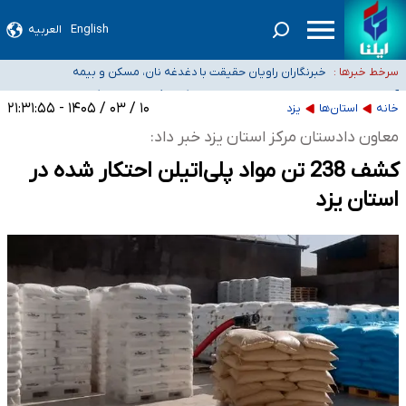
English
العربیه
تعویق آزمون ورودی دکترای تخصصی فرماندهی صحنه عملیات و دکترای تخصصی
جغرافیای نظامی دافوس آجا
خبرنگاران راویان حقیقت با دغدغه نان، مسکن و بیمه
سرخط خبرها :
آخرین وضعیت شیوع عفونت‌های تنفسی در کشور/ خوزستان و
کرمان بالاتر از آستانه هشدار
هیچ پرستاری بازداشت یا اخراج نشده است/ از رئیس جمهور خواستیم ورود کند
۱۰ / ۰۳ / ۱۴۰۵ - ۲۱:۳۱:۵۵
خانه
استان‌ها
یزد
ثبت‌نام بخش عمده دانش‌آموزان مدارس ایرانی امارات در کشور/ درباره محصلان
معاون دادستان مرکز استان یزد خبر داد:
باقی‌مانده در دبی متناسب با شرایط جدید تصمیم‌گیری می‌شود
کشف 238 تن مواد پلی‌اتیلن احتکار شده در
استان یزد