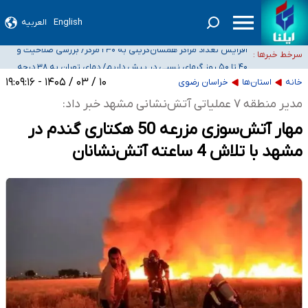
English
العربیه
ضرورت آموزش حریم خصوصی در فضای آنلاین در مدارس/ هزینه‌های سنگین
اجتماعی انتشار تصاویر خصوصی برای قربانیان/ سوءاستفاده مجرمان از ترس
افزایش تعداد مراکز همسان‌گزینی به ۲۳۰ مرکز/ بررسی صلاحیت و
سرخط خبرها :
رسوایی
نظارت‌ها به سازمان تبلیغات واگذار شده است
۴۰ تا ۵۰ روز گرمای نسبی در پیش داریم/ دمای تهران به ۳۸ درجه
می‌رسد
موضع وزارت بهداشت درباره ظرفیت پزشکی کنکور ۱۴۰۵: خواستار اصلاح ظرفیت‌ها
۱۰ / ۰۳ / ۱۴۰۵ - ۱۹:۰۹:۱۶
خانه
استان‌ها
خراسان رضوی
هستیم، اما هنوز پاسخ مشخصی نگرفته‌ایم
تعویق آزمون ورودی دکترای تخصصی فرماندهی صحنه عملیات و دکترای تخصصی
مدیر منطقه ۷ عملیاتی آتش‌نشانی مشهد خبر داد:
جغرافیای نظامی دافوس آجا
مهار آتش‌سوزی مزرعه 50 هکتاری گندم در
مشهد با تلاش 4 ساعته آتش‌نشانان