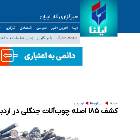
خبرگزاری کار ایران
تعویق آزمون ورودی دکترای تخصصی فرماندهی 
ایلنا
آخرین اخبار
سیاسی
اقتصادی
کارگری
اج
خبرنگاران راویان حقیقت با دغد
سرخط خبرها :
آخرین وضعیت شیوع عفونت‌های تن
هیچ پرستاری بازداشت یا اخراج نشده است/ از 
ثبت‌نام بخش عمده دانش‌آموزان مدارس ایرانی ا
خانه
استان‌ها
اردبیل
کشف ۱۸۵ اصله چوب‌آلات جنگلی در اردبیل