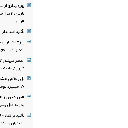
بهره‌برداری از 
فارس/ ۴ 
فارس
تأکید استاندار 
ورزشگاه پارس شی
تکمیل گیت‌های 
انفجار سیلندر گ
شیراز / حادثه 
۱۷۰ میلیارد تومان اعتبار ملی برای پروژه هزینه شد
فاش شدن راز نا
پدر به قتل پسر 
تأکید بر تداوم 
مازندران و واگذ