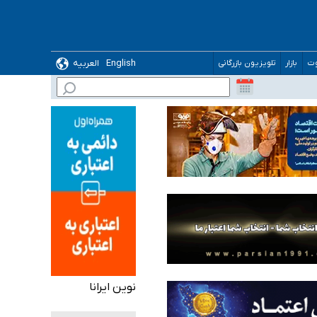
English
العربیه
وت
بازار
تلویزیون بازرگانی
 می‌شود
نوین ایرانا