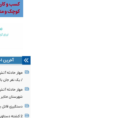
آخرین اخ
مهار حادثه آت
/ یک نفر جان ب
مهار حادثه آت
شهرستان ملایر
دستگیری قاتل ی
2 کشته دستاورد