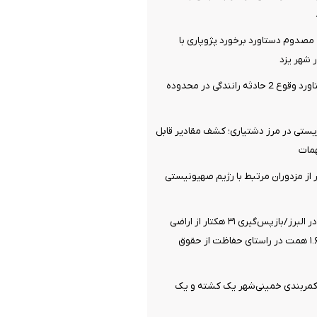
صدوم دستاورد برخورد پژوپاری با
شهر یزد
14 مصدوم دستاورد وقوع 2 حادثه رانندگی در محدوده
یستی در مرز دشتیاری؛ کشف مقادیر قابل
مات
یری 21 نفر از مزدوران مرتبط با رژیم صهیونیستی
صیانت از انفال در البرز/بازپس‌گیری ۳۱ هکتار از اراضی
ملی به ارزش ۱.۶۸ همت در راستای حفاظت از حقوق
 کمربندی خمینی‌شهر یک کشته و یک