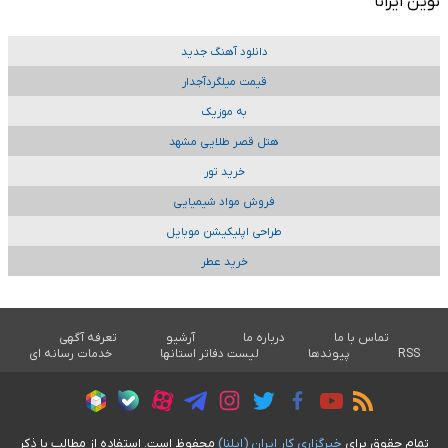
نوین ایرانا
دانلود آهنگ جدید
قیمت میلگردآجدار
به موزیک
هتل قصر طلایی مشهد
خرید تور
فروش مواد شیمیایی
طراحی اپلیکیشن موبایل
خرید عطر
تماس با ما
درباره ما
آرشیو
تعرفه آگهی
RSS
پیوندها
لیست دفاتر استانها
خدمات رسانه ای
تمام حقوق برای
خبرگزاری کار ايران (ايلنا)
محفوظ است. استفاده از مطالب با ذکر