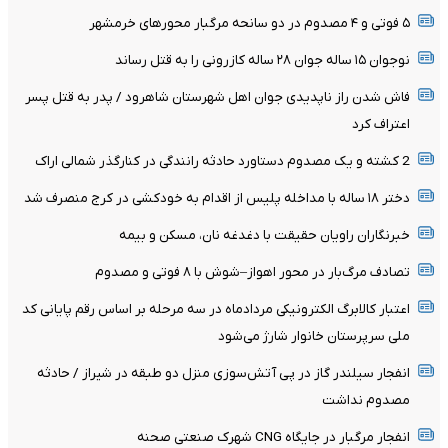
۵ فوتی و ۴ مصدوم در دو سانحه مرگبار محورهای خرمشهر
نوجوان ۱۵ ساله جوان ۲۸ ساله کازرونی را به قتل رساند
فاش شدن راز ناپدیدی جوان اهل شهرستان شاهرود / پدر به قتل پسر
اعتراف کرد
2 کشته و یک مصدوم دستاورد حادثه رانندگی در کنارگذر شمالی اراک
دختر ۱۸ ساله با مداخله پلیس از اقدام به خودکشی در کرج منصرف شد
خبرنگاران راویان حقیقت با دغدغه نان، مسکن و بیمه
تصادف مرگ‌بار در محور اهواز–شوش با ۸ فوتی و مصدوم
اعتبار کالابرگ الکترونیکی مردادماه در سه مرحله بر اساس رقم پایانی کد
ملی سرپرستان خانوار شارژ می‌شود
انفجار سیلندر گاز در پی آتش‌سوزی منزل دو طبقه در شیراز / حادثه
مصدوم نداشت
انفجار مرگبار در جایگاه CNG شهرک صنعتی صحنه