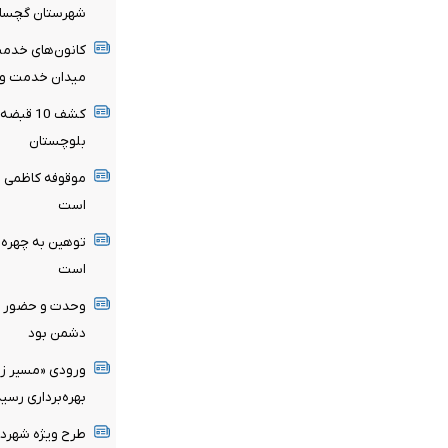
شهرستان گچسار
کانون‌های خدمت
میدان خدمت و 
کشف 10 
بلوچستان
موقوفه کاظمی ظ
است
توهین به چهره‌ه
است
وحدت و حضور م
دشمن بود
ورودی «مسیر زند
بهره‌برداری رسید
طرح ویژه شهردار