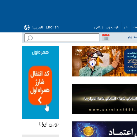
English
العربیه
وت
بازار
تلویزیون بازرگانی
نوین ایرانا