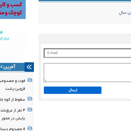
ان سال
آخرین اخ
قزوین-رشت
ارسال
سقوط از کوه جان جوان ۲۵ ساله‌ای را 
پایش در محور ر
4 مصدوم دستاو