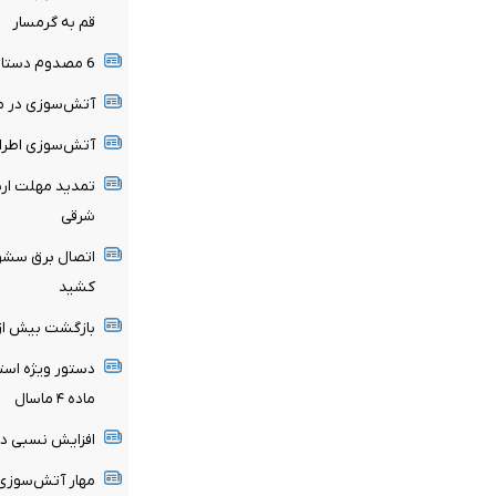
قم به گرمسار
6 مصدوم دستاورد حادثه رانندگی محور میامی به سبزوار
آتش‌سوزی در من
آتش‌سوزی اطراف
تمدید مهلت ارسا
شرقی
اتصال برق سشوا
کشید
بازگشت بیش از ۹۰ درصد زائران گیلانی از کربلای م
دستور ویژه استا
ماده ۴ ماسال
افزایش نسبی دم
مهار آتش‌سوزی