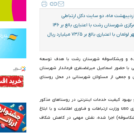
 مناسبت گرامیداشت هفته ارتباطات روز سه شنبه ۲۹ اردیبهشت ماه، دو سایت دکل ارتباطی
روستاهای مژده بخش کوچصفهان و ویشکاسوقه بخش مرکزی شهرستان رشت با اعتباری بالغ بر ۱۴۶
میلیارد ریال و پروژه فیبر نوری منازل و کسب و کارهای شهر لولمان با اعتباری بالغ بر ۷۳/۵ میلیارد ریال
اطی روستاهای مژده و ویشکاسوقه شهرستان رشت با هدف توسعه
ی با حضور اسماعیل میرغضنفری فرماندار شهرستان
ان و جمعی از مسئولان شهرستانی در محل روستای
بهبود کیفیت خدمات اینترنتی در روستاهای مذکور
با اعتباری بالغ بر ۱۴۶ میلیارد ریال از محل منابع عمومی اجباری uso وزارت ارتباطات و فناوری اطلاعات و با ابلاغ
ویشکاسوقه) اجرا شده‌، نقش مهمی در کاهش شکاف