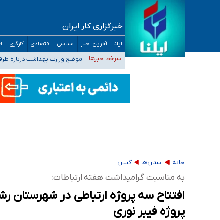
خبرگزاری کار ایران
۴۰ تا ۵۰ روز گرمای نسبی در پیش داریم/ دمای تهران به ۳۸ درجه می‌رسد
ایلنا
آخرین اخبار
سیاسی
اقتصادی
کارگری
اج
موضع وزارت بهداشت درباره ظرفیت پزشکی کنکور ۱۴۰۵: خواستار اصلاح ظرفیت‌ها
سرخط خبرها :
تعویق آزمون ورودی دکترای تخ
خبرنگاران راویان حقیقت با دغدغه نان، مسکن و
آخرین وضعیت شیوع عفونت‌های تنفسی در کشور/ 
خانه
استان‌ها
گیلان
به مناسبت گرامیداشت هفته ارتباطات:
پروژه فیبر نوری