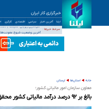
خبرگزاری کار ایران
تعویق آزمون ورودی دکترای تخصصی فرماندهی 
ایلنا
آخرین اخبار
سیاسی
اقتصادی
کارگری
اج
خبرنگاران راویان حقیقت با دغدغه نان، مسکن و
سرخط خبرها :
آخرین وضعیت شیوع عفونت‌های تن
هیچ پرستاری بازداشت یا اخراج نشده است/ از 
ثبت‌نام بخش عمده دانش‌آموزان مدارس ایرانی ا
خانه
استان‌ها
لرستان
معاون سازمان امور مالیاتی کشور؛
بالغ بر ۹۲ درصد درآمد مالیاتی کشور محقق شد