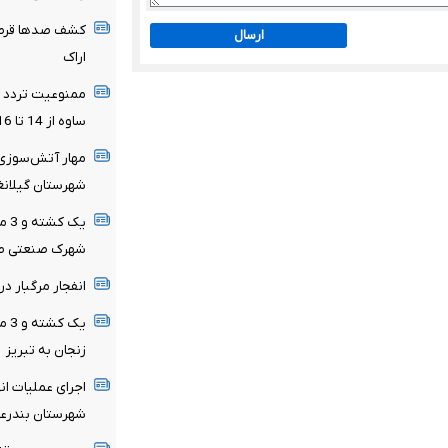
کشف صدها قرص ن
ارسال
اراک
ممنوعیت تردد کا
ساوه از 14 تا 16 مرداد
مهار آتش‌سوزی 
شهرستان گیلان
شهرک صنعتی ص
انفجار مرگبار در جایگاه CNG شه
یک 
زنجان به تبریز
اجرای عملیات ان
شهرستان بندرع