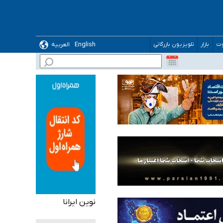
English
العربیه
وت
بازار
تلویزیون بازرگانی
 می‌شود
نوین ایرانا