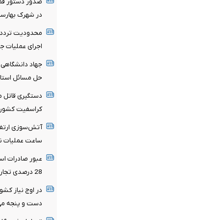
در شهرک بهارس
محدودیت تردد در
اجرای عملیات جا
جهاد دانشگاهی ک
حل مسائل استا
دستگیری قاتل 
کراسفیت کشور
آتش‌سوزی ارتف
ساعت عملیات نف
عبور صادرات است
28 درصدی تجارت خارجی در 4 ماهه نخست سال جاری
در اوج نیاز کشور
دست و پنجه می‌