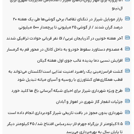
۵۹ پروژه برای مهار روان‌آب‌های شیراز/ آماده‌باش مدیریت شهری برای
ال‌نینو
بازار موبایل شیراز در تنگنای تقاضا/ برخی گوشی‌ها طی یک هفته ۲۰
درصد گران شدند / از گوشی ۲۵ میلیونی تا پرچمدار ۵۰۰ میلیونی
آخر هفته خونین در آذربایجان غربی/ ۵۱ نفر قربانی حوادث ترافیکی شدند
4 مصدوم دستاورد سقوط خودرو به داخل کانال در محور قم به گرمسار
افزایش نسبی دما پدیده غالب جوی اول هفته گیلان
کشت فراسرزمینی یک راهبرد امنیت غذایی است/گلستان می‌تواند به
قطب همکاری‌های کشاورزی با روسیه و آسیای میانه تبدیل شود
طرح ویژه شهرداری شیراز برای احیای شبکه آبرسانی باغ ها کلید خورد
جزئیات انفجار گاز شهری در اهواز و آبادان
شهرداری بدون مجوز در بافت تاریخی شیراز گودبرداری انجام داده است
۱۱.۵ کیلومتر از بزرگراه جهرم-لار-بندرعباس افتتاح شد/ ۴۵ کیلومتر دیگر
تا پایان سال به بهره‌برداری می‌رسد