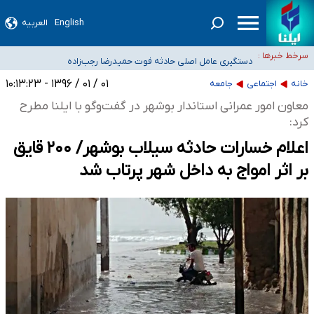
سیدحسن خمینی عزادار شد
English
العربیه
آمار خودکشی نسبت به سال‌های قبل افزایش نیافته است
سرخط خبرها :
دستگیری عامل اصلی حادثه فوت حمیدرضا رجب‌زاده
نباید تفسیرهای سلیقه‌ای از مواضع رسمی کشور ارائه شود
۰۱ / ۰۱ / ۱۳۹۶ - ۱۰:۱۳:۲۳
خانه
اجتماعی
جامعه
«زیرمیزی» برای داوطلبان پزشکی سراب است/ دریافت‌های غیرمتعارف در شأن پزشکی
معاون امور عمرانی استاندار بوشهر در گفت‌وگو با ایلنا مطرح
و کشورمان نیست/ نظام سلامت جلوی این رویه را بگیرد
کرد:
اعلام خسارات حادثه سیلاب بوشهر/ ۲۰۰ قایق
بر اثر امواج به داخل شهر پرتاب شد