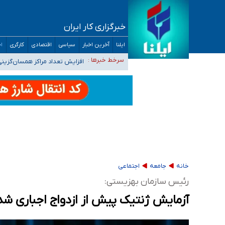
خبرگزاری کار ایران
ایلنا
آخرین اخبار
سیاسی
اقتصادی
کارگری
اج
ضرورت آموزش حریم خصوصی در فضای آنلاین در 
مجرمان از ترس رسوایی
افزایش تعداد مراکز همسان‌گزینی به ۲۳۰ مرکز/ بررسی صلاحیت و نظارت‌ها به سازمان تبلیغات و
سرخط خبرها :
۴۰ تا ۵۰ روز گرمای نسبی در پیش داریم/ دمای تهران به ۳۸ درجه می‌رسد
موضع وزارت بهداشت درباره ظرفیت پزشکی کنکور ۱۴۰۵: خواستار اصلاح ظرفیت‌ها هستیم، اما هنوز پاسخ مشخصی نگرفت
تعویق آزمون ورودی دکترای تخصصی فرماندهی 
خانه
جامعه
اجتماعی
رئیس سازمان بهزیستی:
آزمایش ژنتیک پیش از ازدواج اجباری شد