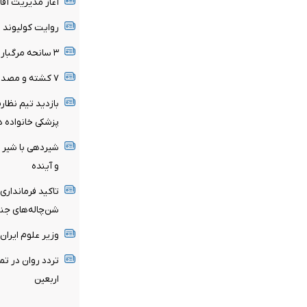
آغاز مدیریت آفا
روایت کولیوند ا
۳ سانحه مرگبار طی یک هفته در بزرگراه‌های تهران
۷ کشته و مصدوم در تصادف مرگبار پژو پارس و ساینا
بازدید تیم نظار
پزشکی خانواده د
شیردهی با شیر م
و آینده
تاکید فرمانداری
شن‌چاله‌های جن
وزیر علوم ایران
تردد روان در ت
اربعین